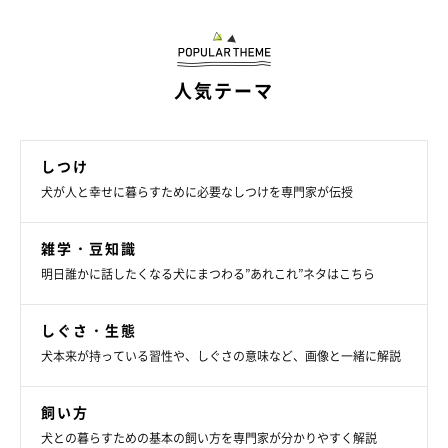
参考／「いぬのきもち」2023年11月号『愛犬の健康長寿は心と
体の幸せがキメテ！PART2 愛犬の体を幸せにする♡ 獣医師直
伝！ おうちでセルフ健康チェック』
文／山村晴美
人気テーマ
※写真はスマホアプリ「いぬ・ねこのきもち」で投稿されたもの
です。
しつけ
※記事と写真に関連性はありませんので予めご了承ください。
犬が人と幸せに暮らすために必要なしつけを専門家が伝授
雑学・豆知識
明日誰かに話したくなる犬にまつわる”あれこれ”ネタはこちら
しぐさ・生態
犬本来が持っている習性や、しぐさの意味など、画像と一緒に解説
飼い方
犬との暮らすための基本の飼い方を専門家が分かりやすく解説