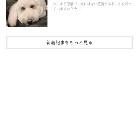
人にある感情で、犬にはない感情があることを知っ
ていますか？今 …
セルフチェックのやり方
1.首まわりに腫れがないか、やさしく触りながら確認します。
新着記事をもっと見る
2.肩から足先に向かって、両手でそれぞれ触りながら、前足の筋
肉の付き方や、左右のバランスをチェックしましょう。
3.後ろを向かせて、前足と同様に後ろ足も確認してください。
愛犬の全身を触り、異常や変化がないかを確認する「セルフチェ
ック」は、毎日続けることが大切です。愛犬の小さな異変には獣
医師よりも飼い主さんが敏感に気づけるはず。気になる点は獣医
師に相談しましょう。
お話を伺った先生／南直秀先生（東京動物医療センター副院長）