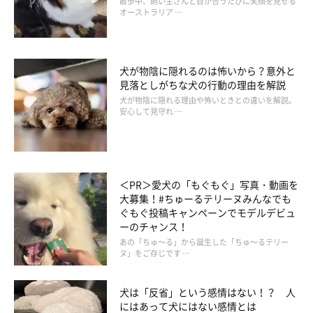
散歩中、飼い主さんと目が合うたびに笑顔を見せる
関節は正常に動いているか、左右のバランスがとれているかをよ
オーストラリア …
く確認しましょう。
セルフチェックのときではなく、広い場所を歩いたり走ったりし
たときに異変が見つかることもあるので、あらゆる角度から動画
犬が物陰に隠れるのは怖いから？意外と
を撮影しておくと、動物病院での受診時にも役立ちます。
見落としがちな犬の行動の理由を解説
犬が物陰に隠れる理由や怖いときとの違いを解説。
安心して見守れ …
＜PR＞愛犬の「もぐもぐ」写真・動画を
大募集！#ちゅーるテリーヌみんなでも
ぐもぐ投稿キャンペーンでモデルデビュ
ーのチャンス！
あの「ちゅ～る」から誕生した「ちゅ～るテリー
ヌ」をご存じです …
犬は「反省」という感情はない！？ 人
にはあって犬にはない感情とは