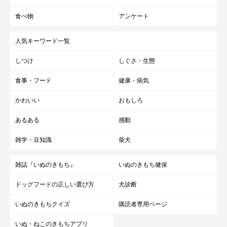
食べ物
アンケート
人気キーワード一覧
しつけ
しぐさ・生態
食事・フード
健康・病気
かわいい
おもしろ
あるある
感動
雑学・豆知識
柴犬
雑誌『いぬのきもち』
いぬのきもち健保
ドッグフードの正しい選び方
犬診断
いぬのきもちクイズ
購読者専用ページ
いぬ・ねこのきもちアプリ