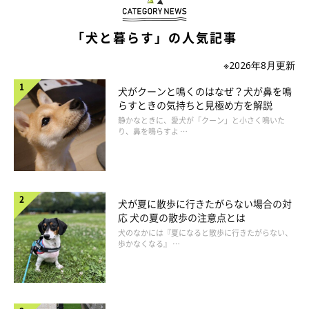
「犬と暮らす」の人気記事
広い範囲を見る必要があるため、ブラッシングやスキンシップを
兼ねて全体をくまなくチェックしていきましょう。
※2026年8月更新
指の間や足の裏などは、見逃しやすいので注意が必要です。
犬がクーンと鳴くのはなぜ？犬が鼻を鳴
肥満気味の犬の場合は、胸の間の皮膚が蒸れて炎症を起こしてい
らすときの気持ちと見極め方を解説
ないかもチェックしましょう。
静かなときに、愛犬が「クーン」と小さく鳴いた
り、鼻を鳴らすよ …
セルフチェックのやり方
犬が夏に散歩に行きたがらない場合の対
1.愛犬の顔まわりを触ってチェックしたあと、首まわりを触って
応 犬の夏の散歩の注意点とは
チェックします。
犬のなかには『夏になると散歩に行きたがらない、
2.愛犬の背中を、なでながらチェックしましょう。
歩かなくなる』 …
3.愛犬がゴロンとしたら、おなか側の皮膚と被毛をチェックする
ことを忘れずに。