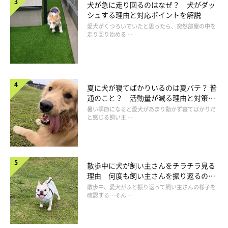
犬が急に走り回るのはなぜ？ 犬がダッ
シュする理由と対応ポイントを解説
愛犬がくつろいでいたと思ったら、突然部屋の中を
走り回り始める …
夏に犬が寝てばかりいるのは夏バテ？ 普
通のこと？ 活動量が減る理由と対策と
は
暑い季節になると愛犬があまり動かず寝てばかりだ
と感じる飼い主 …
散歩中に犬が飼い主さんをチラチラ見る
理由 何度も飼い主さんを振り返るのは
なぜ？
散歩中、愛犬がふと振り返って飼い主さんの様子を
関節のセルフチェック
確認する…そん …