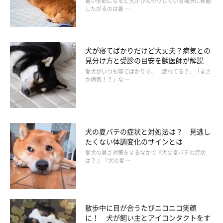
暑い季節になると犬がひんやりしている場所に移動
したがるのは暑 …
犬が寝てばかりだけど大丈夫？病気との
見分け方と受診の目安を獣医師が解説
愛犬がいつも寝てばかりで、「疲れてる？」「まさ
か病気！？」な …
いぬのきもち投稿写真ギャラリー
犬の夏バテの症状と対処法は？ 見逃し
――犬の病気を早期に発見するために飼い主ができることはあり
たくない体調変化のサインとは
ますか？
愛犬の暑さ対策をするなかで『犬の夏バテの症状
は？ 』『犬の夏 …
岡本先生：
「犬の病気のなかには、見過ごしやすかったり気づきにくい病気
もあります。飼い主さんができることとしては、
散歩中に目が合うたびニコニコ笑顔
に！ 犬が飼い主とアイコンタクトをす
1日の飲水量や食事量を定期的にチェックすること