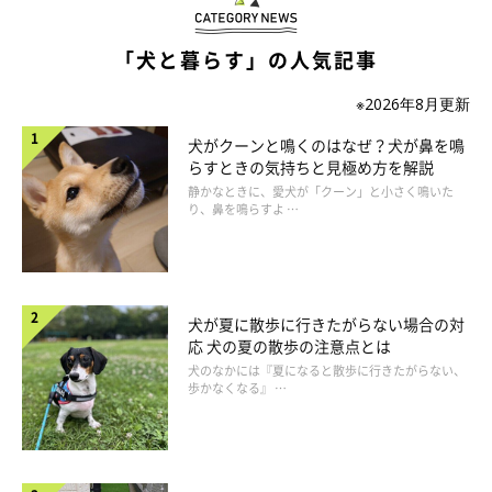
「犬と暮らす」の人気記事
いぬのきもち投稿写真ギャラリー
※2026年8月更新
犬がクーンと鳴くのはなぜ？犬が鼻を鳴
――愛犬に気になる様子があったとき、犬のクセや特徴なのか、
らすときの気持ちと見極め方を解説
痛みや体調不良なのか、病気のサインなのかがよくわからないと
静かなときに、愛犬が「クーン」と小さく鳴いた
いう飼い主さんもいるかと思います。犬の病気のサインに気がつ
り、鼻を鳴らすよ …
くポイントはありますか？
岡本先生：
犬が夏に散歩に行きたがらない場合の対
「犬の病気のサインに気がつくためには、まず愛犬をよく観察す
応 犬の夏の散歩の注意点とは
ることが大切です。
犬のなかには『夏になると散歩に行きたがらない、
歩かなくなる』 …
たとえば、体調不良のほかにも、
飲水量や尿量の増加