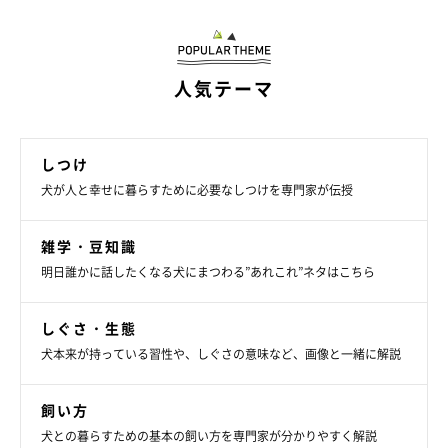
特に発見が遅れがちな犬の「腫瘍」は？ 早期
発見のためにできること
犬の病気の中には、初期症状が現れにくく、飼い主さんがなかなか
気づいてあげられないものも少なくありません。そこで今回は、飼
い主さんが気がつきにくい犬の病気のうち、3つの「腫瘍」に注
人気テーマ
目。早く気づいてあげるためのチェックポイントもご紹介します。
しつけ
犬が人と幸せに暮らすために必要なしつけを専門家が伝授
雑学・豆知識
明日誰かに話したくなる犬にまつわる”あれこれ”ネタはこちら
しぐさ・生態
犬本来が持っている習性や、しぐさの意味など、画像と一緒に解説
飼い方
犬との暮らすための基本の飼い方を専門家が分かりやすく解説