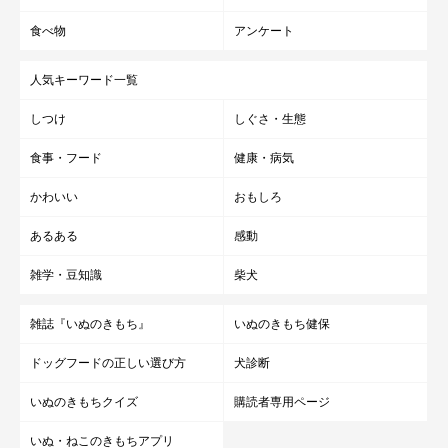
食べ物
アンケート
人気キーワード一覧
しつけ
しぐさ・生態
食事・フード
健康・病気
かわいい
おもしろ
あるある
感動
雑学・豆知識
柴犬
雑誌『いぬのきもち』
いぬのきもち健保
ドッグフードの正しい選び方
犬診断
いぬのきもちクイズ
購読者専用ページ
いぬ・ねこのきもちアプリ