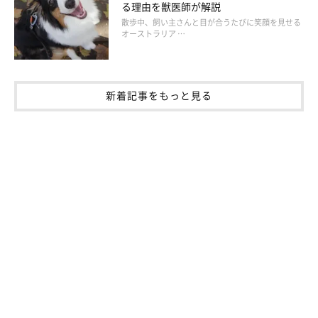
る理由を獣医師が解説
散歩中、飼い主さんと目が合うたびに笑顔を見せる
1ヶ月に1回は体重測定をすること
オーストラリア …
定期的に健康診断をうけること（目安として1〜6歳までは
年に1回程度、7歳以上は半年に1回程度）
新着記事をもっと見る
愛犬の様子をよく観察することと定期的に動物病院を受診するこ
とは犬の病気の早期発見にもつながります。参考にしてください
ね。
（監修：いぬのきもち獣医師相談室獣医師・岡本りさ先生）
取材・文／maki
※写真は「いぬのきもちアプリ」で投稿されたものです
※記事と写真に関連性はありませんので予めご了承ください
関連記事: