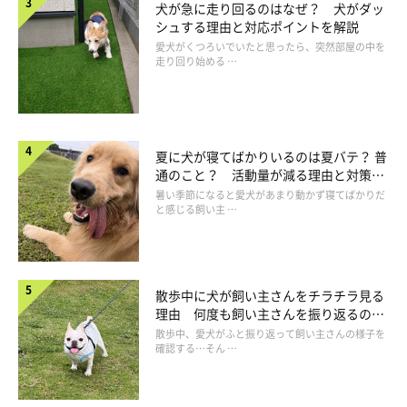
犬が急に走り回るのはなぜ？ 犬がダッ
食事の食いつきが悪くなってきた
シュする理由と対応ポイントを解説
愛犬がくつろいでいたと思ったら、突然部屋の中を
寝ている時間が増えて遊びや散歩を好まなくなった
走り回り始める …
体重が減ってきている
などのちょっとした変化が病気のサインである場合も考えられま
夏に犬が寝てばかりいるのは夏バテ？ 普
通のこと？ 活動量が減る理由と対策と
す。」
は
暑い季節になると愛犬があまり動かず寝てばかりだ
と感じる飼い主 …
散歩中に犬が飼い主さんをチラチラ見る
理由 何度も飼い主さんを振り返るのは
なぜ？
散歩中、愛犬がふと振り返って飼い主さんの様子を
確認する…そん …