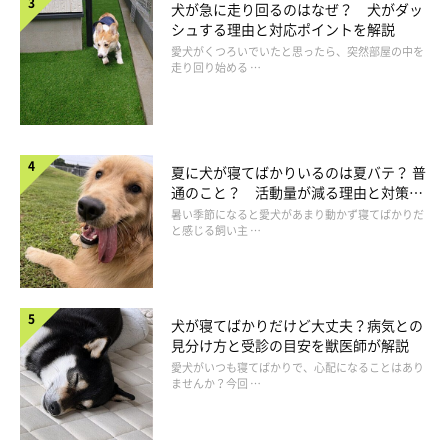
犬が急に走り回るのはなぜ？ 犬がダッ
シュする理由と対応ポイントを解説
愛犬がくつろいでいたと思ったら、突然部屋の中を
走り回り始める …
夏に犬が寝てばかりいるのは夏バテ？ 普
通のこと？ 活動量が減る理由と対策と
は
暑い季節になると愛犬があまり動かず寝てばかりだ
と感じる飼い主 …
犬が寝てばかりだけど大丈夫？病気との
見分け方と受診の目安を獣医師が解説
愛犬がいつも寝てばかりで、心配になることはあり
ませんか？今回 …