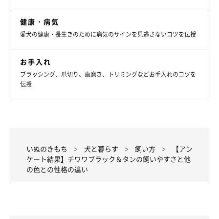
健康・病気
愛犬の健康・長生きのために病気のサインを見逃さないコツを伝授
お手入れ
ブラッシング、爪切り、歯磨き、トリミングなどお手入れのコツを
伝授
次に、94名の読者さんに飼っているチワワの性格を毛色別に分析
いぬのきもち
犬と暮らす
飼い方
【アン
してもらったところ、ブラック＆タンは他の毛色に比べてやんち
ケート結果】チワワブラック＆タンの飼いやすさと他
の色との性格の違い
ゃな個体や、好奇心旺盛で賢い個体が多いことが分かりました。
こういった自立心が強いタイプのチワワは感覚が優れているた
め、何かが起こるといち早く気が付き、機敏に立ち回ろうとする
傾向があります。