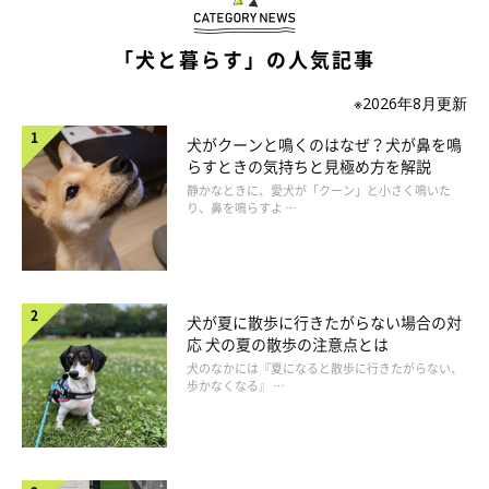
「犬と暮らす」の人気記事
※2026年8月更新
犬がクーンと鳴くのはなぜ？犬が鼻を鳴
らすときの気持ちと見極め方を解説
静かなときに、愛犬が「クーン」と小さく鳴いた
り、鼻を鳴らすよ …
犬が夏に散歩に行きたがらない場合の対
アンケート結果付き！チワワブラック＆タン
応 犬の夏の散歩の注意点とは
の性格
犬のなかには『夏になると散歩に行きたがらない、
歩かなくなる』 …