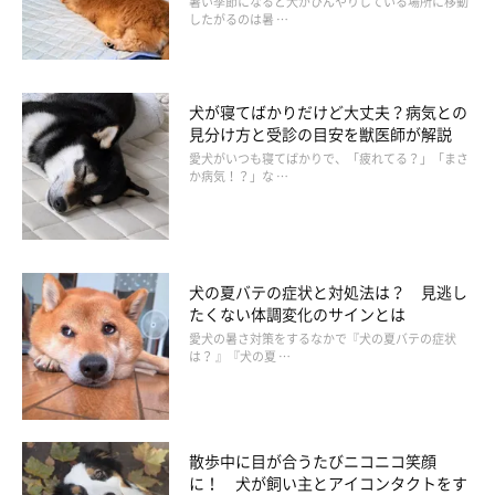
暑い季節になると犬がひんやりしている場所に移動
したがるのは暑 …
犬が寝てばかりだけど大丈夫？病気との
見分け方と受診の目安を獣医師が解説
愛犬がいつも寝てばかりで、「疲れてる？」「まさ
か病気！？」な …
いぬのきもちねこのきもちの読者さん93名を対象に、飼っている
チワワの毛色についてアンケートをとったところ、もっとも多い
のは全体の20％を占めるブラック＆タンという結果になりまし
た。2番目がホワイト＆ブラック・タンで17％、そのあとがクリ
犬の夏バテの症状と対処法は？ 見逃し
ーム11％、チョコレート＆タン10％となっており、複数あるチ
たくない体調変化のサインとは
ワワの毛色のなかでも、特にタンカラーは人気が高いようです。
愛犬の暑さ対策をするなかで『犬の夏バテの症状
は？ 』『犬の夏 …
続いてブラック＆タンを飼っている飼い主さんに、他の毛色と比
べて飼いやすい点があるかどうかを聞いたところ、黒色なので涙
散歩中に目が合うたびニコニコ笑顔
やけや目の周りの汚れが目立たないといった回答が寄せられまし
に！ 犬が飼い主とアイコンタクトをす
た。お手入れのしやすさという点において、ブラック＆タンは他