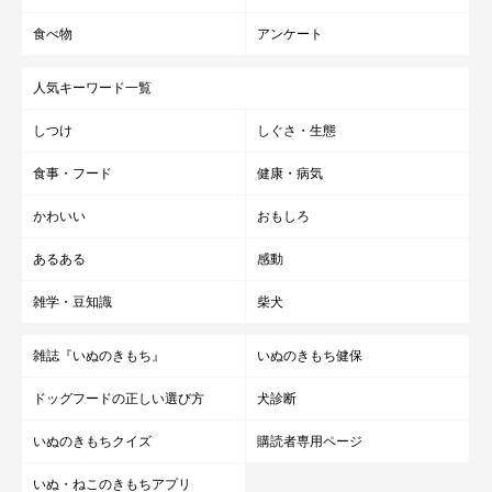
食べ物
アンケート
人気キーワード一覧
しつけ
しぐさ・生態
食事・フード
健康・病気
かわいい
おもしろ
あるある
感動
雑学・豆知識
柴犬
チワワのしつけの注意点
雑誌『いぬのきもち』
いぬのきもち健保
ドッグフードの正しい選び方
犬診断
いぬのきもちクイズ
購読者専用ページ
いぬ・ねこのきもちアプリ