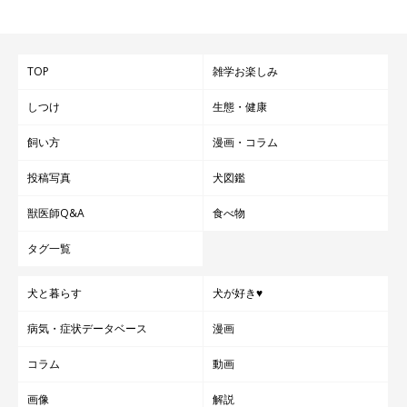
TOP
雑学お楽しみ
チワワ全体の平均寿命
しつけ
生態・健康
飼い方
漫画・コラム
医療の発展やフードの改良などにより、犬や猫などペット全体の
投稿写真
犬図鑑
平均寿命は昔に比べて徐々に長くなってきています。現在チワワ
の平均寿命は15才程度ですが、今後さらに獣医医療が発展すれ
獣医師Q&A
食べ物
ば、今以上に寿命が延びるのではと期待されています。
タグ一覧
いぬのきもち WEB MAGAZINE「【ギネス記録も】獣医師が教え
犬と暮らす
犬が好き♥
る！チワワの寿命と長生きの秘訣」
病気・症状データベース
漫画
コラム
動画
画像
解説