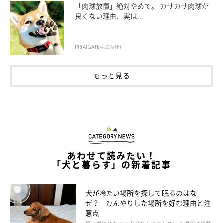
「肉球放置」絶対やめて。 カサカサ肉球が
良くない理由、実は...
いぬのきもち投稿写真ギャラリー
PR(AIGATE株式会社)
ここでは、チワワの飼い主さんを対象に行ったアンケートをもと
に、ブラック＆タンの性格や飼いやすさについて解説します。
もっと見る
いぬのきもちねこのきもち読者さんに聞いた！飼ってい
るチワワの毛色
あわせて読みたい！
「犬と暮らす」の新着記事
犬が冷たい場所を探して眠るのはな
ぜ？ ひんやりした場所を好む理由と注
意点