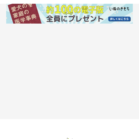
毛色以外は、基本的にすべての毛色が認められています。代表的
なものには両目の上に眉毛のような模様が入る「ブラック＆タ
ン」や「ホワイト＆ブラック・タン」があり、ほかにも「クリー
ム」や金色がかった茶色の「フォーン」なども有名です。
いぬのきもち WEB MAGAZINE「チワワの特徴・性格・飼い方」
いぬのきもち WEB MAGAZINE「チワワ好きなら全問正解？チワ
ワクイズ」
いぬのきもち WEB MAGAZINE「ウルウルの瞳が愛くるしい 小
さな甘えん坊 チワワ」