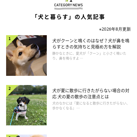
「犬と暮らす」の人気記事
※2026年8月更新
犬がクーンと鳴くのはなぜ？犬が鼻を鳴
らすときの気持ちと見極め方を解説
静かなときに、愛犬が「クーン」と小さく鳴いた
り、鼻を鳴らすよ …
犬が夏に散歩に行きたがらない場合の対
応 犬の夏の散歩の注意点とは
他にもいろいろな理由がある！
犬のなかには『夏になると散歩に行きたがらない、
歩かなくなる』 …
犬が甘噛みする理由は、他にも「ストレスのため」「乳歯がむず
がゆいため」「嬉しい気持ちが高ぶってしまったため」などさま
ざまです。