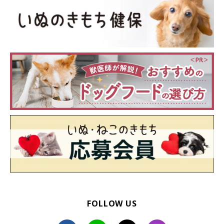
噛ませていいものを与え、噛まれて困るものは犬の届くところに
置かない、噛まれても反応しない、散歩でエネルギーを発散させ
る、「チョウダイ」のしつけをするなど対処し、あま噛みを直し
ていくことが大切です。
犬が甘噛みする理由や、かわいい画像＆動画をご紹介してきまし
た。
もっと詳しい対処法について知りたい方は、以下のページも参考
にしてみてくださいね！
いぬのきもち WEB MAGAZINE｜【専門家が解説】犬が甘噛みす
る理由と「間違ったしつけ」「成功するしつけ」
FOLLOW US
参考／「いぬのきもち」WEB MAGAZINE『【専門家が解説】犬が
甘噛みする理由と「間違ったしつけ」「成功するしつけ」』（監