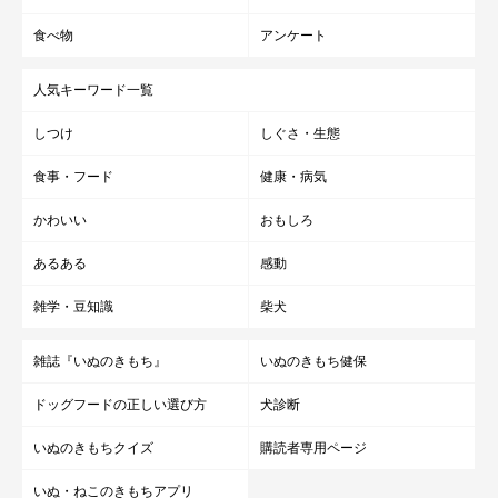
食べ物
アンケート
人気キーワード一覧
しつけ
しぐさ・生態
食事・フード
健康・病気
かわいい
おもしろ
あるある
感動
雑学・豆知識
柴犬
雑誌『いぬのきもち』
いぬのきもち健保
ドッグフードの正しい選び方
犬診断
いぬのきもちクイズ
購読者専用ページ
いぬ・ねこのきもちアプリ