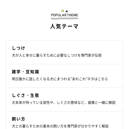
人気テーマ
しつけ
犬が人と幸せに暮らすために必要なしつけを専門家が伝授
雑学・豆知識
いぬのきもち投稿写真ギャラリー
明日誰かに話したくなる犬にまつわる”あれこれ”ネタはこちら
柴のバルちゃんが甘噛みしているのは、カミカミ用の棒なんだと
しぐさ・生態
か！ これだと何かを噛みたい欲求も上手に解消できますね。
犬本来が持っている習性や、しぐさの意味など、画像と一緒に解説
おめめがイキイキしていて、とっても楽しそうな表情です♪
飼い方
犬との暮らすための基本の飼い方を専門家が分かりやすく解説