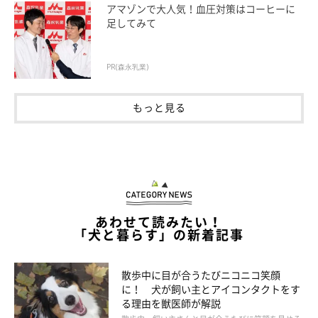
アマゾンで大人気！血圧対策はコーヒーに
かわいい甘噛み画像＆動画
足してみて
バンダナをカミカミ！
PR(森永乳業)
もっと見る
あわせて読みたい！
「犬と暮らす」の新着記事
散歩中に目が合うたびニコニコ笑顔
に！ 犬が飼い主とアイコンタクトをす
View this post on Instagram
る理由を獣医師が解説