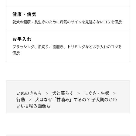
健康・病気
愛犬の健康・長生きのために病気のサインを見逃さないコツを伝授
お手入れ
ブラッシング、爪切り、歯磨き、トリミングなどお手入れのコツを
伝授
いぬのきもち
犬と暮らす
しぐさ・生態
行動
犬はなぜ「甘噛み」するの？ 子犬期のかわ
噛んでいいものと悪いものをしっかり区別さ
いい甘噛み画像も
せる