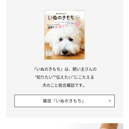
『いぬのきもち』は、飼い主さんの
“知りたい”“伝えたい”にこたえる
いぬのきもち投稿写真ギャラリー
犬のこと総合雑誌です。
子犬の甘噛みは、あまり痛くないうえにしぐさがかわいいので、
雑誌『いぬのきもち』
なんだか許してしまいがち。
しかし、甘噛みを放置すると、噛んではいけないものも噛むよう
になってしまいます。