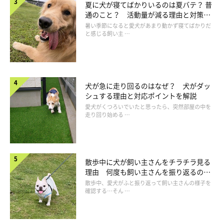
夏に犬が寝てばかりいるのは夏バテ？ 普
ストレスからの甘噛みは、頑固な噛みグセに発展してしまうこと
通のこと？ 活動量が減る理由と対策と
は
暑い季節になると愛犬があまり動かず寝てばかりだ
もありますので注意が必要です。
と感じる飼い主 …
犬が急に走り回るのはなぜ？ 犬がダッ
シュする理由と対応ポイントを解説
愛犬がくつろいでいたと思ったら、突然部屋の中を
走り回り始める …
散歩中に犬が飼い主さんをチラチラ見る
理由 何度も飼い主さんを振り返るのは
なぜ？
散歩中、愛犬がふと振り返って飼い主さんの様子を
確認する…そん …