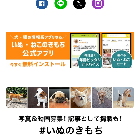
修：SHIBUYAフレンズ動物病院院長 滝田雄磨先生）
参照／Instagram
文／松本マユ
※一部写真はスマホアプリ「いぬ・ねこのきもち」で投稿された
ものです。
※一部記事と写真に関連性はありませんので予めご了承くださ
い。
★Instagram、Twitterで「#いぬのきもち#ねこのきもち」でご投
稿いただいた素敵な写真・動画を紹介しています。