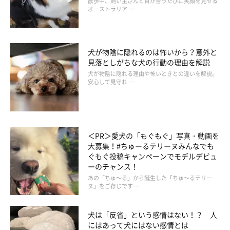
散歩中、飼い主さんと目が合うたびに笑顔を見せる
オーストラリア …
犬が物陰に隠れるのは怖いから？意外と
見落としがちな犬の行動の理由を解説
犬が物陰に隠れる理由や怖いときとの違いを解説。
安心して見守れ …
柴犬まめちゃんさん(@t.mamechan0217)がシェアした投稿
-
＜PR＞愛犬の「もぐもぐ」写真・動画を
まめちゃんこと、柴のまめたろうくん。飼い主さんによると「甘
大募集！#ちゅーるテリーヌみんなでも
ぐもぐ投稿キャンペーンでモデルデビュ
噛み全盛期」らしく、首に巻かれたバンダナをカミカミしていま
ーのチャンス！
す！
あの「ちゅ～る」から誕生した「ちゅ～るテリー
仰向けになって、両手をピーンと伸ばしながらの甘噛み……とっ
ヌ」をご存じです …
てもかわいいですね♡
犬は「反省」という感情はない！？ 人
にはあって犬にはない感情とは