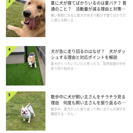
夏に犬が寝てばかりいるのは夏バテ？ 普
通のこと？ 活動量が減る理由と対策と
は
暑い季節になると愛犬があまり動かず寝てばかりだ
と感じる飼い主 …
犬が急に走り回るのはなぜ？ 犬がダッ
シュする理由と対応ポイントを解説
愛犬がくつろいでいたと思ったら、突然部屋の中を
走り回り始める …
散歩中に犬が飼い主さんをチラチラ見る
理由 何度も飼い主さんを振り返るのは
いぬのきもち投稿写真ギャラリー
なぜ？
散歩中、愛犬がふと振り返って飼い主さんの様子を
確認する…そん …
犬と暮らすということはメリットが多くある半面、デメリットが
あることも忘れてはいけません。つづいては、犬を飼うメリッ