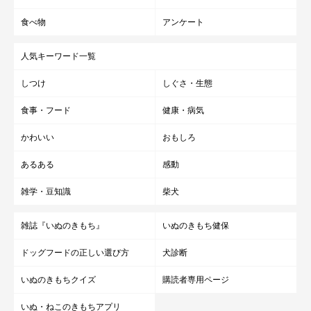
食べ物
アンケート
人気キーワード一覧
しつけ
しぐさ・生態
食事・フード
健康・病気
かわいい
おもしろ
あるある
感動
雑学・豆知識
柴犬
雑誌『いぬのきもち』
いぬのきもち健保
ドッグフードの正しい選び方
犬診断
いぬのきもちクイズ
購読者専用ページ
いぬ・ねこのきもちアプリ