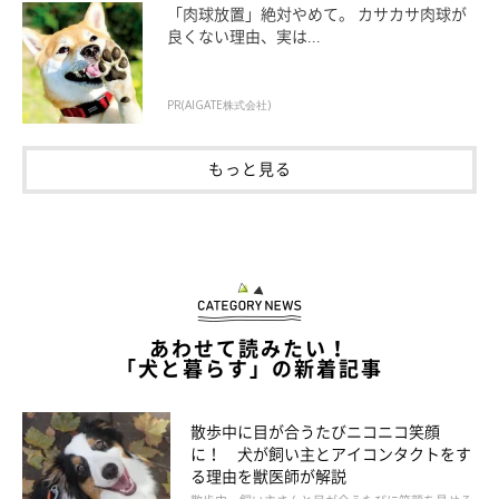
「肉球放置」絶対やめて。 カサカサ肉球が
ト・デメリットについて、しっかりと理解しましょう。
良くない理由、実は...
メリット
PR(AIGATE株式会社)
もっと見る
（子どもがいる場合）情操教育によい影響がある
犬が疲れを癒してくれる
認知症の進行抑制につながる
犬を通じた社会とのつながりができる
あわせて読みたい！
「犬と暮らす」の新着記事
幸せホルモン「オキシトシン」が分泌され、ストレスが和
らぐ
散歩中に目が合うたびニコニコ笑顔
など
に！ 犬が飼い主とアイコンタクトをす
る理由を獣医師が解説