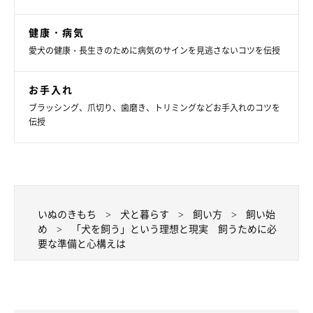
健康・病気
愛犬の健康・長生きのために病気のサインを見逃さないコツを伝授
お手入れ
ブラッシング、爪切り、歯磨き、トリミングなどお手入れのコツを
伝授
いぬのきもち
犬と暮らす
飼い方
飼い始
いぬのきもち投稿写真ギャラリー
め
「犬を飼う」という理想と現実 飼うために必
要な準備と心構えは
最後に確認しておきたいのが、犬と暮らす費用です。
犬の1頭の生涯にかかる費用の目安としては、小型犬で350万
円、中型犬で460万円、大型犬で570万円ともいわれています。