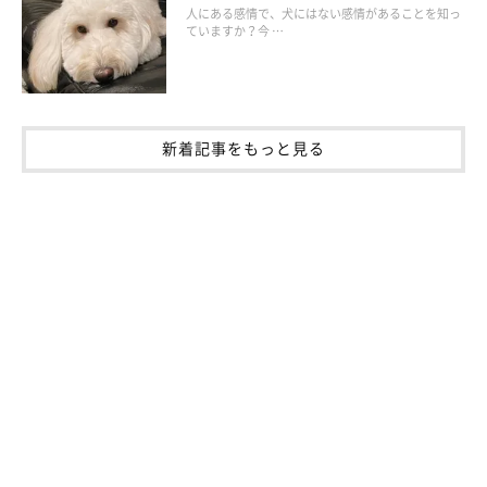
人にある感情で、犬にはない感情があることを知っ
旅行先や出掛ける場所が制限される
ていますか？今 …
犬のために使う時間が増え、費用も掛かる
介護が必要になる場合がある
新着記事をもっと見る
飼い主さんの死亡後は犬も不幸にしてしまうことがある
など