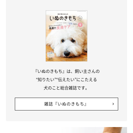
その主な内容は、フードやおやつなどの食費、狂犬病予防注射や
混合ワクチン、健康診断といった医療費、ケージ、サークル、ト
イレ（シーツ）といった犬用品の購入費用のほか、トリミング
代、ペットホテル代、避妊去勢手術代などがあげられるでしょ
う。
責任を持って犬を飼うということは、愛情を注ぐことはもちろ
ん、自分の時間を犬に費やし、必要なお金をしっかりと用意する
『いぬのきもち』は、飼い主さんの
ことでもあります。そういった面も含めて最後まで責任を持てる
“知りたい”“伝えたい”にこたえる
のか、犬を飼う前にもう一度考えてみてください。
犬のこと総合雑誌です。
いぬのきもち WEB MAGAZINE｜犬を飼うときに必要な心構え
雑誌『いぬのきもち』
住居環境や家族構成別に考えるべきこと
参考／「いぬのきもち」WEB MAGAZINE『犬を飼うときに必要な