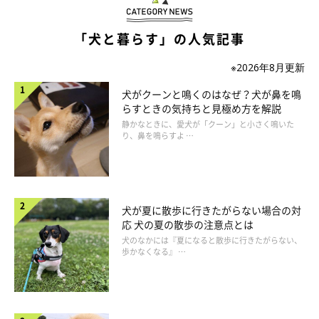
「犬と暮らす」の人気記事
※2026年8月更新
犬がクーンと鳴くのはなぜ？犬が鼻を鳴
らすときの気持ちと見極め方を解説
犬を飼うメリット・デメリットについて考え
静かなときに、愛犬が「クーン」と小さく鳴いた
り、鼻を鳴らすよ …
る
犬が夏に散歩に行きたがらない場合の対
応 犬の夏の散歩の注意点とは
犬のなかには『夏になると散歩に行きたがらない、
歩かなくなる』 …