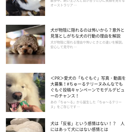
散歩中、飼い主さんと目が合うたびに笑顔を見せる
オーストラリア …
犬が物陰に隠れるのは怖いから？意外と
見落としがちな犬の行動の理由を解説
犬が物陰に隠れる理由や怖いときとの違いを解説。
安心して見守れ …
＜PR＞愛犬の「もぐもぐ」写真・動画を
大募集！#ちゅーるテリーヌみんなでも
ぐもぐ投稿キャンペーンでモデルデビュ
ーのチャンス！
あの「ちゅ～る」から誕生した「ちゅ～るテリー
デメリット
ヌ」をご存じです …
犬は「反省」という感情はない！？ 人
（子どもがいる場合）アレルギーを起こすことがある
にはあって犬にはない感情とは