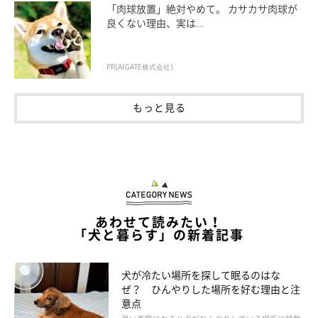
「肉球放置」絶対やめて。 カサカサ肉球が
良くない理由、実は...
PR(AIGATE株式会社)
もっと見る
いぬのきもち投稿写真ギャラリー
ふだんはイイコなのに、留守番中だけそそうやイタズラをすると
いう場合は、留守番中の環境が安心できるものでなく、不安や退
あわせて読みたい！
屈さを感じているのが原因かもしれません。
「犬と暮らす」の新着記事
サークルに入れず部屋で自由にさせている場合、犬によってはス
ペースが広すぎて落ち着かないこともあります。区切られたスペ
犬が冷たい場所を探して眠るのはな
ースで留守番させるなど、環境を見直してみるのがおすすめで
ぜ？ ひんやりした場所を好む理由と注
す。
意点