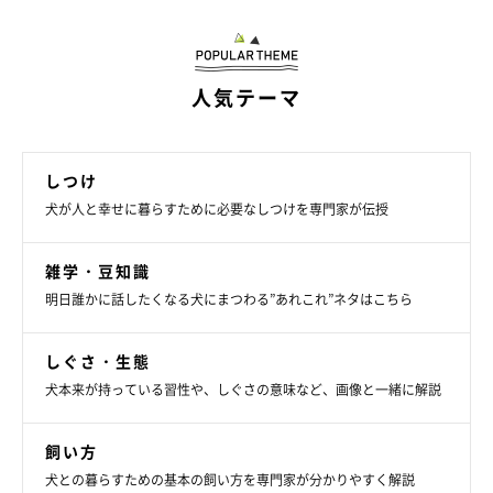
飼い主さんが帰宅すると、愛犬が興奮したり、うれションをした
りしてしまう場合は、大きく反応せず、クールな対応を。
人気テーマ
相手にしない・そそうを淡々と片づけるなどの対応をとること
で、愛犬に「興奮やそそうをしても何もいいことがない」と理解
させましょう。
しつけ
犬が人と幸せに暮らすために必要なしつけを専門家が伝授
愛犬を留守番させることに対して、「かわいそう」「留守番させ
てごめんね」と罪悪感にかられる飼い主さんも多いようですが、
雑学・豆知識
その必要はありません。そのかわり、少しでも早起きして散歩の
明日誰かに話したくなる犬にまつわる”あれこれ”ネタはこちら
時間をつくってあげてください。愛犬を適度に疲れさせて快適な
しぐさ・生態
環境を整え、安心して出かけられるようにしましょう！
犬本来が持っている習性や、しぐさの意味など、画像と一緒に解説
参考／「いぬのきもち」2016年6月号『前後の飼い主さんの対応
飼い方
と環境で差がつく 愛犬を安心させる留守番 不安にさせる留守
犬との暮らすための基本の飼い方を専門家が分かりやすく解説
番』（監修：ジャパンケネルクラブ、日本警察犬協会および日本