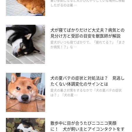
暑い季節になると犬がひんやりしている場所に移動
したがるのは暑 …
犬が寝てばかりだけど大丈夫？病気との
見分け方と受診の目安を獣医師が解説
愛犬がいつも寝てばかりで、「疲れてる？」「まさ
か病気！？」な …
犬の夏バテの症状と対処法は？ 見逃し
たくない体調変化のサインとは
愛犬の暑さ対策をするなかで『犬の夏バテの症状
は？ 』『犬の夏 …
Q・帰宅後に“うれション”するのはどう対策
すればいい？
散歩中に目が合うたびニコニコ笑顔
に！ 犬が飼い主とアイコンタクトをす