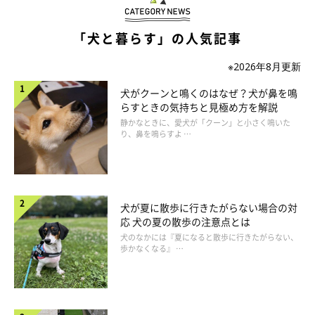
いぬのきもち投稿写真ギャラリー
「犬と暮らす」の人気記事
留守番中、愛犬がオシッコやウンチを我慢している場合は、外で
※2026年8月更新
排泄するほうが好きで、飼い主さんが帰ってきてから散歩に行っ
犬がクーンと鳴くのはなぜ？犬が鼻を鳴
て排泄するつもりなのかも。
らすときの気持ちと見極め方を解説
帰宅後、散歩の前に室内で排泄させるようにすると、変わるかも
静かなときに、愛犬が「クーン」と小さく鳴いた
しれませんよ。
り、鼻を鳴らすよ …
犬が夏に散歩に行きたがらない場合の対
応 犬の夏の散歩の注意点とは
犬のなかには『夏になると散歩に行きたがらない、
歩かなくなる』 …