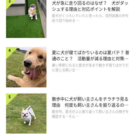
犬が急に走り回るのはなぜ？ 犬がダッ
シュする理由と対応ポイントを解説
愛犬がくつろいでいたと思ったら、突然部屋の中を
走り回り始める …
Q・留守番中だけそそうやイタズラをするの
夏に犬が寝てばかりいるのは夏バテ？ 普
は？
通のこと？ 活動量が減る理由と対策と
は
暑い季節になると愛犬があまり動かず寝てばかりだ
と感じる飼い主 …
散歩中に犬が飼い主さんをチラチラ見る
理由 何度も飼い主さんを振り返るのは
なぜ？
散歩中、愛犬がふと振り返って飼い主さんの様子を
確認する…そん …