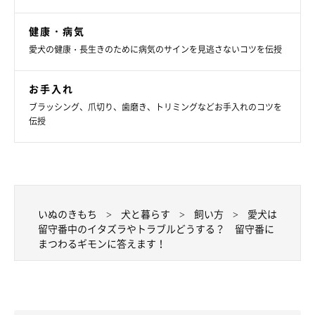
動物病院協会認定インストラクター 戸田美由紀先生）
健康・病気
文／松本マユ
愛犬の健康・長生きのために病気のサインを見逃さないコツを伝授
※写真はスマホアプリ「いぬ・ねこのきもち」で投稿されたもの
です。
お手入れ
※記事と写真に関連性はありませんので予めご了承ください。
ブラッシング、爪切り、歯磨き、トリミングなどお手入れのコツを
伝授
いぬのきもち
犬と暮らす
飼い方
愛犬は
留守番中のイタズラやトラブルどうする？ 留守番に
まつわるギモンに答えます！