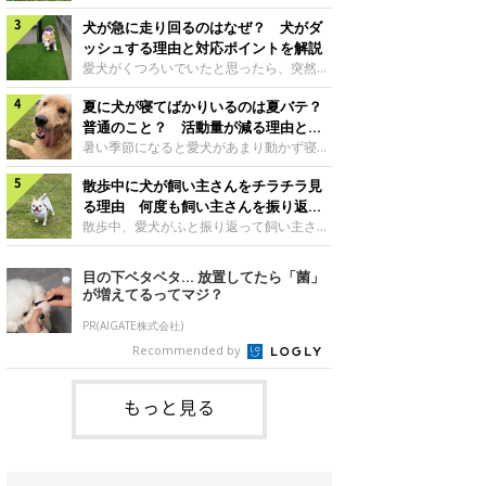
さんもいるかもしれません。今回は、犬が
らない、歩かなくなる』『暑い季節は散歩
クーンと鳴く理由や鼻鳴らしの背景、見極
犬が急に走り回るのはなぜ？ 犬がダ
の気配を察すると涼しい部屋から出ようと
め方と対応のポイントなどについて、いぬ
しない』など散歩に行きたがらないコもい
ッシュする理由と対応ポイントを解説
のきもち獣医師相談室の原 駿太朗先生に
るようです。愛犬の運動をさせてあげたい
愛犬がくつろいでいたと思ったら、突然部
伺いました。クーンと鳴くのはどんな気持
のに、散歩に行きたがらない。このような
屋の中を走り回り始める――そんな様子に
ち？いぬのきもち投稿写真ギャラリー犬が
場合はどう対応すればよいのでしょうか？
夏に犬が寝てばかりいるのは夏バテ？
驚いたことはありませんか？ 急な動きに
クーンと小さく鳴くときは、何らかの感情
「愛犬が夏に散歩に行きたがらない場合の
「何が起きているの？」と戸惑う飼い主さ
普通のこと？ 活動量が減る理由と対
を伝えようとしている場合があると考えら
対応」について、いぬのきもち獣医師相談
んも多いでしょう。落ち着いていたはずな
策とは
暑い季節になると愛犬があまり動かず寝て
れています。大
室の白山さとこ先生に聞きました。Q.夏に
のに、急にスイッチが入ったように見える
ばかりだと感じる飼い主さんはいません
犬の散歩に行くときの注意点は？ いぬの
と不安になることもあります。今回は、犬
散歩中に犬が飼い主さんをチラチラ見
か？その様子に、愛犬が夏バテで疲れてい
きもち投稿写真ギャラリーーー夏に愛犬と
が急に走り回る理由や見極め方などについ
るのか、元気がないのかなど不安に感じる
る理由 何度も飼い主さんを振り返る
散歩に行くときは、どのようなことに注意
て、いぬのきもち獣医師相談室の岡本りさ
方もいるのではないかと思います。 で
のはなぜ？
散歩中、愛犬がふと振り返って飼い主さん
をするとよい
先生に伺いました。犬が急に走り回るのは
は、犬が寝てばかりいるときに対処が必要
の様子を確認する…そんな場面に心当たり
よくある行動？いぬのきもち投稿写真ギャ
かを見極める方法はあるのでしょうか？
はありませんか？ 何度もチラチラ見られ
目の下ベタベタ… 放置してたら「菌」
ラリー犬が突然走り回る行動は、必ずしも
「犬の活動量が夏に減る理由と対策」につ
ると、「何か気になることがあるの？」
が増えてるってマジ？
珍しいものではないと考えられています。
いて、いぬのきもち獣医師相談室の山口み
「ちゃんと歩けているかな」と不安になる
体にたまったエ
き先生に話を聞きました。Q. 夏に犬の活
ことがあるかもしれません。愛犬が歩きな
PR(AIGATE株式会社)
動量が減る理由は？ いぬのきもち投稿写
がら飼い主さんを振り返るしぐさには、ど
Recommended by
真ギャラリーーー夏に愛犬の活動量が減る
んな気持ちが隠れているのでしょうか。今
と感じる飼い主さんもいるようです。理由
回は、犬が散歩中に飼い主さんを確認する
としてどのようなこ
理由や注意すべきサインの見極めかた、対
もっと見る
応のポイントなどについて、いぬのきもち
獣医師相談室の原 駿太朗先生に伺いまし
た。振り返るのは「確認」や「安心」のサ
イン？いぬのきも