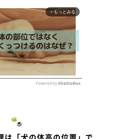
もっとみる
arrow_forward_ios
Powered by 
GliaStudios
M
u
t
e
理は「犬の体高の位置」で