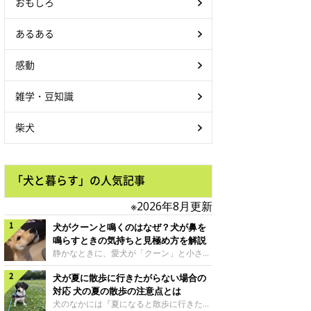
おもしろ
あるある
感動
雑学・豆知識
柴犬
「犬と暮らす」の人気記事
※2026年8月更新
犬がクーンと鳴くのはなぜ？犬が鼻を
鳴らすときの気持ちと見極め方を解説
静かなときに、愛犬が「クーン」と小さく
鳴いたり、鼻を鳴らすような音を出したり
犬が夏に散歩に行きたがらない場合の
することはありませんか？ 大きく吠える
わけではない分、「不安なの？それとも何
対応 犬の夏の散歩の注意点とは
かお願いしているの？」と気になる飼い主
犬のなかには『夏になると散歩に行きたが