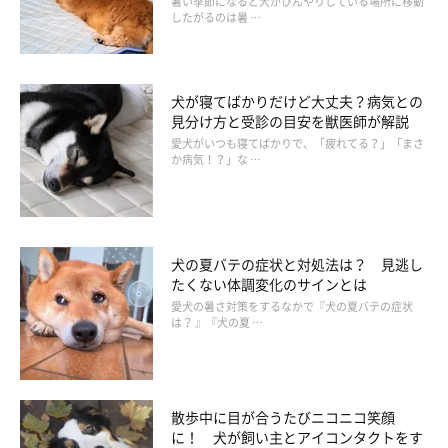
暑い季節になると犬がひんやりしている場所に移動
したがるのは暑 …
犬が寝てばかりだけど大丈夫？病気との
見分け方と受診の目安を獣医師が解説
愛犬がいつも寝てばかりで、「疲れてる？」「まさ
か病気！？」な …
④飼い主さんの気を引きたい
「隠れると飼い主さんが名前を呼んで探してくれる」など、過去
犬の夏バテの症状と対処法は？ 見逃し
の経験から覚えて、かまってほしさにわざと隠れる犬も。この場
たくない体調変化のサインとは
合、犬の行動に気が付いても過度に反応しないなど、適度に対応
愛犬の暑さ対策をするなかで『犬の夏バテの症状
し振り回されすぎないようにしましょう。
は？ 』『犬の夏 …
散歩中に目が合うたびニコニコ笑顔
に！ 犬が飼い主とアイコンタクトをす