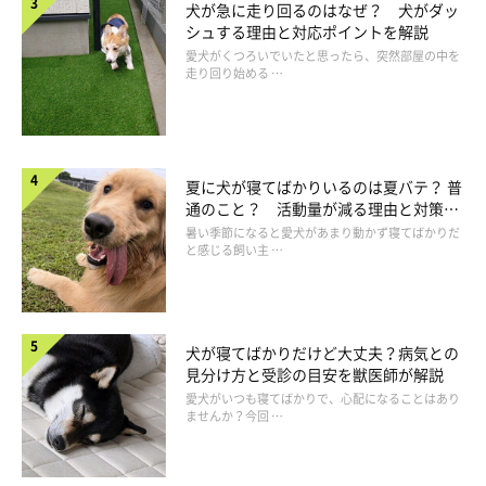
犬が急に走り回るのはなぜ？ 犬がダッ
シュする理由と対応ポイントを解説
愛犬がくつろいでいたと思ったら、突然部屋の中を
走り回り始める …
夏に犬が寝てばかりいるのは夏バテ？ 普
通のこと？ 活動量が減る理由と対策と
は
暑い季節になると愛犬があまり動かず寝てばかりだ
と感じる飼い主 …
犬が寝てばかりだけど大丈夫？病気との
②好奇心から
見分け方と受診の目安を獣医師が解説
愛犬がいつも寝てばかりで、心配になることはあり
ませんか？今回 …
見慣れないものへの好奇心で近づき、思わず隠れてしまったとい
うケースもあります。また、見えない場所から飼い主さんの様子