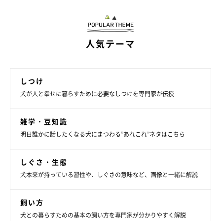
人気テーマ
しつけ
犬が人と幸せに暮らすために必要なしつけを専門家が伝授
雑学・豆知識
明日誰かに話したくなる犬にまつわる”あれこれ”ネタはこちら
しぐさ・生態
いぬのきもち投稿写真ギャラリー
犬本来が持っている習性や、しぐさの意味など、画像と一緒に解説
愛犬がどこかに隠れているときや、離れた場所で落ち着いている
飼い方
ときは、むやみに呼んだりかまったりしないようにしましょう。
犬との暮らすための基本の飼い方を専門家が分かりやすく解説