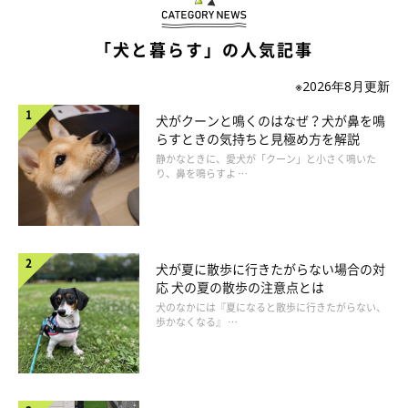
「犬と暮らす」の人気記事
いぬのきもち投稿写真ギャラリー
※2026年8月更新
犬がクーンと鳴くのはなぜ？犬が鼻を鳴
犬がかくれんぼうしているときは、状況や場所などによって、以
らすときの気持ちと見極め方を解説
下のような気持ちが込められていることがあります。
静かなときに、愛犬が「クーン」と小さく鳴いた
り、鼻を鳴らすよ …
①ぬくもり＆安心を求めている
犬が毛布などに入り込む場合は、何かに包まれている安心感やふ
犬が夏に散歩に行きたがらない場合の対
応 犬の夏の散歩の注意点とは
わふわの感触、暖かさなどを求めているケースが多いようです。
犬のなかには『夏になると散歩に行きたがらない、
居心地のよいお気に入りの場所でぬくもりを感じ、思わず眠って
歩かなくなる』 …
しまう犬もいるでしょう。