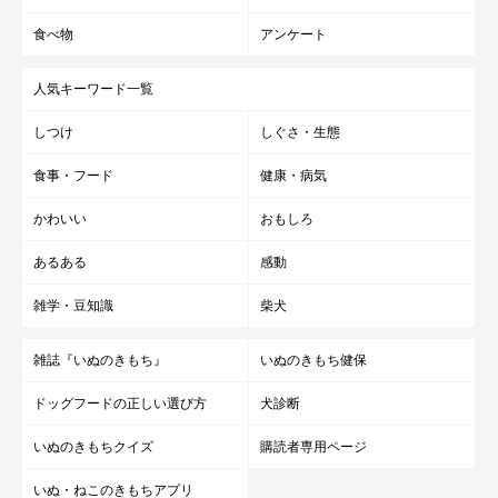
食べ物
アンケート
人気キーワード一覧
しつけ
しぐさ・生態
食事・フード
健康・病気
かわいい
おもしろ
あるある
感動
雑学・豆知識
柴犬
雑誌『いぬのきもち』
いぬのきもち健保
ドッグフードの正しい選び方
犬診断
いぬのきもちクイズ
購読者専用ページ
いぬ・ねこのきもちアプリ