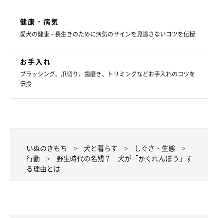
愛犬がリラックスできる場所や時間をつくってあげられるといい
健康・病気
ですね。
愛犬の健康・長生きのために病気のサインを見逃さないコツを伝授
参考／「いぬのきもち」2017年3月『意外なところからヒョッコ
お手入れ
リ！かくれんぼう犬、見～つけたっ♡』（監修：哺乳類学者 川
ブラッシング、爪切り、歯磨き、トリミングなどお手入れのコツを
崎市環境影響評価審議会委員 日本動物科学研究所所長 今泉忠明
伝授
先生）
文／nakajimamo
※写真は スマホアプリ「いぬ ・ねこのきもち」で投稿されたも
のです。
いぬのきもち
犬と暮らす
しぐさ・生態
※記事と写真に関連性はありませんので予めご了承ください。
行動
野生時代の名残？ 犬が「かくれんぼう」す
る理由とは