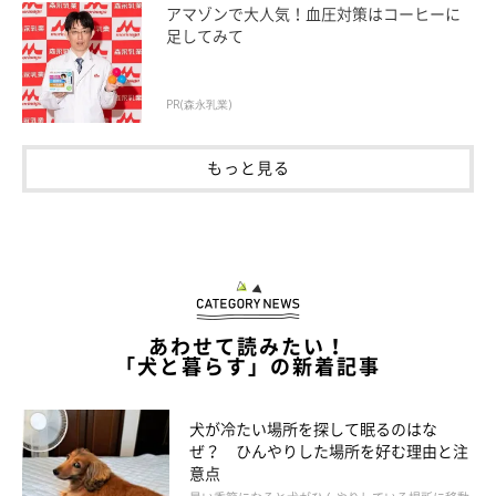
を見るのが好きな犬も多いようです。
アマゾンで大人気！血圧対策はコーヒーに
足してみて
③苦手なものから隠れたい
PR(森永乳業)
大きな物音にびっくりしたり、怖い思いをしたりしたときに、テ
もっと見る
ーブル下や家具の隙間など、暗くて狭い場所に隠れたがる犬もい
ます。また、同居犬や飼い主さんから離れて、静かに過ごしたい
と隠れることも。
あわせて読みたい！
「犬と暮らす」の新着記事
犬が冷たい場所を探して眠るのはな
ぜ？ ひんやりした場所を好む理由と注
意点