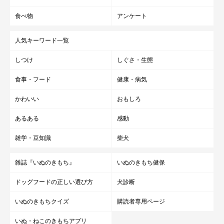
食べ物
アンケート
人気キーワード一覧
しつけ
しぐさ・生態
食事・フード
健康・病気
かわいい
おもしろ
あるある
感動
雑学・豆知識
柴犬
雑誌『いぬのきもち』
いぬのきもち健保
ドッグフードの正しい選び方
犬診断
いぬのきもちクイズ
購読者専用ページ
いぬ・ねこのきもちアプリ