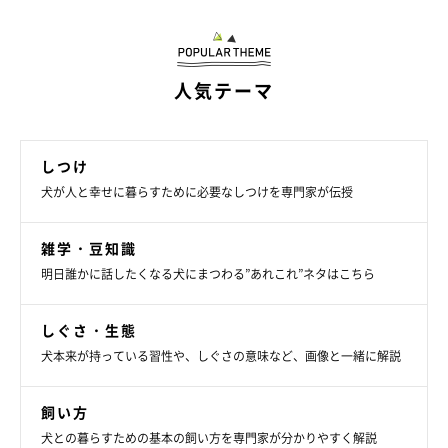
人気テーマ
しつけ
いぬのきもち投稿写真ギャラリー
犬が人と幸せに暮らすために必要なしつけを専門家が伝授
自分でおならをした愛犬が、「誰がしたの？」と驚いたような表
雑学・豆知識
情を見せていたことはないでしょうか。「自分でしたのになぜ驚
明日誰かに話したくなる犬にまつわる”あれこれ”ネタはこちら
くの？」と感じますが、
犬は基本的に“透かし屁”が多いため、音
を伴うおならが出るとびっくりして
しまうのです。
しぐさ・生態
犬本来が持っている習性や、しぐさの意味など、画像と一緒に解説
犬はふだんから、意識せずこまめにおならを出しているため、お
ならを我慢しておなかにガスがたまることはほとんどありませ
飼い方
ん。そのため音を伴うほどのおならは、犬にとって予想外のこ
犬との暮らすための基本の飼い方を専門家が分かりやすく解説