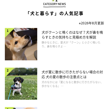
いぬのきもち投稿写真ギャラリー
「犬と暮らす」の人気記事
ウンチをした愛犬のおしりを拭こうとして、「意外ときれいか
※2026年8月更新
も？」と思った飼い主さんもいるかもしれません。
犬がクーンと鳴くのはなぜ？犬が鼻を鳴
らすときの気持ちと見極め方を解説
犬のウンチのキレがいいのは、単一のフードを食べて消化が安定
静かなときに、愛犬が「クーン」と小さく鳴いた
り、鼻を鳴らすよ …
しているため
。いつも同じフードを食べていると、腸内での消化
活動が安定し、ウンチの状態もちょうどいい硬さになり、キレが
よくなる傾向にあります。
また、犬は肛門を締める筋肉が強いことも、理由のひとつとして
犬が夏に散歩に行きたがらない場合の対
考えられるでしょう。
応 犬の夏の散歩の注意点とは
犬のなかには『夏になると散歩に行きたがらない、
歩かなくなる』 …
一方、人は肉や野菜などいろいろなものを食べるので、ウンチの
状態が毎日変わりやすく、トイレットペーパーが必要になるよう
です。