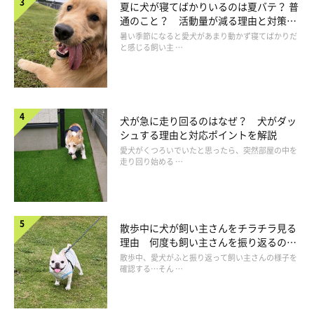
夏に犬が寝てばかりいるのは夏バテ？ 普
通のこと？ 活動量が減る理由と対策と
は
暑い季節になると愛犬があまり動かず寝てばかりだ
と感じる飼い主 …
犬が急に走り回るのはなぜ？ 犬がダッ
シュする理由と対応ポイントを解説
愛犬がくつろいでいたと思ったら、突然部屋の中を
走り回り始める …
散歩中に犬が飼い主さんをチラチラ見る
理由 何度も飼い主さんを振り返るのは
なぜ？
散歩中、愛犬がふと振り返って飼い主さんの様子を
水をガブガブと飲み続けられるのは？
確認する…そん …