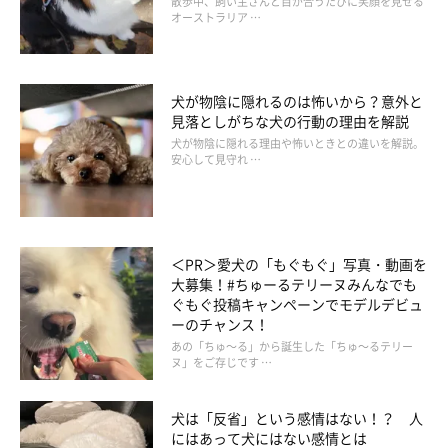
散歩中、飼い主さんと目が合うたびに笑顔を見せる
夏の暑い日などに、犬が水をいつまでもガブガブと飲み続けてい
オーストラリア …
ることもあります。「なぜそんなに長く水を飲み続けられる
の？」「いつ息をしているの？」と思ってしまいますよね。
犬が物陰に隠れるのは怖いから？意外と
見落としがちな犬の行動の理由を解説
実は、
犬は水を飲みながら鼻呼吸ができるため、水を長く飲み続
犬が物陰に隠れる理由や怖いときとの違いを解説。
けられる
のです。人は水を飲むときに呼吸を止めますが、犬には
安心して見守れ …
その必要がありません。
＜PR＞愛犬の「もぐもぐ」写真・動画を
大募集！#ちゅーるテリーヌみんなでも
ぐもぐ投稿キャンペーンでモデルデビュ
ーのチャンス！
あの「ちゅ～る」から誕生した「ちゅ～るテリー
ヌ」をご存じです …
犬は「反省」という感情はない！？ 人
にはあって犬にはない感情とは