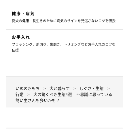
と。本当に「何？」と驚いて、びっくりした顔をするのでしょ
う。
健康・病気
愛犬の健康・長生きのために病気のサインを見逃さないコツを伝授
犬の生態は、人からすると不思議に感じられることも多いもの。
目を見張るようなしぐさや行動もありますが、理由がわかると犬
お手入れ
のことがもっと愛おしくなるでしょう。
ブラッシング、爪切り、歯磨き、トリミングなどお手入れのコツを
伝授
参考／「いぬのきもち」2021年2月号『ざんねんじゃない犬のス
ゴイ！！生態』（監修：哺乳類学者 日本動物科学研究所所長 今
泉忠明先生）
文／松本マユ
いぬのきもち
犬と暮らす
しぐさ・生態
※写真はスマホアプリ「いぬ・ねこのきもち」で投稿されたもの
行動
犬の驚くべき生態4選 不思議に思っている
です。
飼い主さんも多いかも？
※記事と写真に関連性はありませんので予めご了承ください。