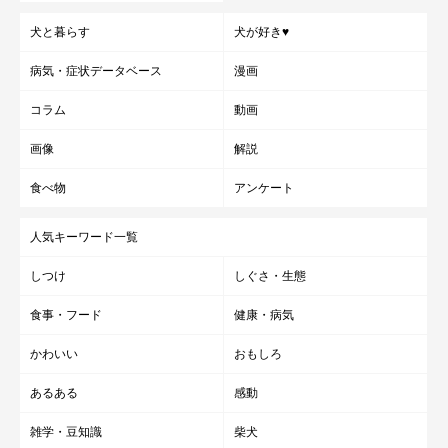
犬と暮らす
犬が好き♥
病気・症状データベース
漫画
コラム
動画
画像
解説
食べ物
アンケート
人気キーワード一覧
しつけ
しぐさ・生態
食事・フード
健康・病気
かわいい
おもしろ
あるある
感動
雑学・豆知識
柴犬