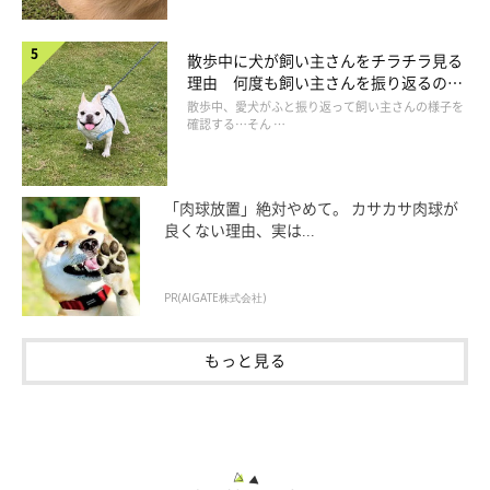
散歩中に犬が飼い主さんをチラチラ見る
理由 何度も飼い主さんを振り返るのは
なぜ？
散歩中、愛犬がふと振り返って飼い主さんの様子を
確認する…そん …
「肉球放置」絶対やめて。 カサカサ肉球が
良くない理由、実は...
PR(AIGATE株式会社)
もっと見る
祟行さんお手製の鶏がらスープ（写真提供／笹島祟行さん）
祟行さん自ら数時間かけて鶏がらスープを作るそう。カロリーを