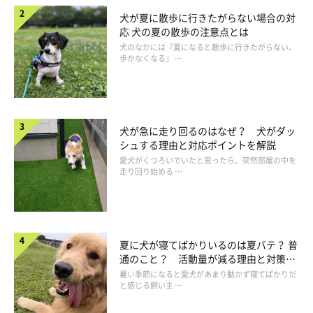
犬が夏に散歩に行きたがらない場合の対
応 犬の夏の散歩の注意点とは
犬のなかには『夏になると散歩に行きたがらない、
歩かなくなる』 …
犬が急に走り回るのはなぜ？ 犬がダッ
シュする理由と対応ポイントを解説
愛犬がくつろいでいたと思ったら、突然部屋の中を
走り回り始める …
手作り鶏がらスープで水分＆栄養補給
夏に犬が寝てばかりいるのは夏バテ？ 普
通のこと？ 活動量が減る理由と対策と
は
暑い季節になると愛犬があまり動かず寝てばかりだ
と感じる飼い主 …