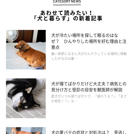
抑えながら栄養＆水分補給するための工夫です。煮出した鶏がら
あわせて読みたい！
についた肉をフードにトッピングすることも。
「犬と暮らす」の新着記事
犬が冷たい場所を探して眠るのはな
マッサージを兼ねて、異常がないか全身をくまなくチェ
ぜ？ ひんやりした場所を好む理由と注
ック
意点
暑い季節になると犬がひんやりしている場所に移動
したがるのは暑 …
犬が寝てばかりだけど大丈夫？病気との
見分け方と受診の目安を獣医師が解説
愛犬がいつも寝てばかりで、「疲れてる？」「まさ
か病気！？」な …
犬の夏バテの症状と対処法は？ 見逃し