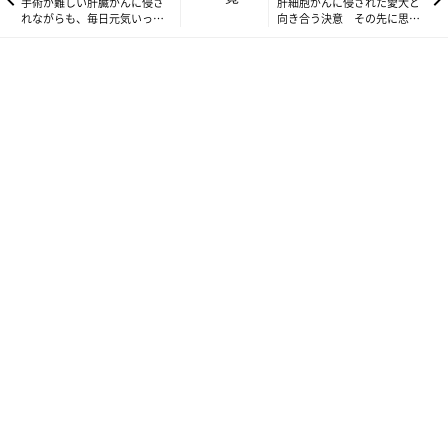
手術が難しい肝臓がんに侵さ
肝細胞がんに侵された愛犬と
笹島祟行さん・清美さん夫妻に迎えられた、生後２カ月のモコ吉くん（写真
れながらも、毎日元気いっぱ
向き合う決意 その先に思う
いに暮らすシニア犬
こと
提供／笹島祟行さん）
再び肝臓に腫瘍が見つかったのは、モコ吉くんが12才の暮れのこ
と。
転移しづらいと聞いていた病気が再発したというショックが笹島
さん夫妻を襲いました。
さらに追い打ちをかけたのが、新たにできた腫瘍の位置と数。
腫瘍の位置が大静脈に近く大量出血の可能性があること、さらに
腫瘍の数が多いため、すべてを取り除くには肝臓の７割ほどを切
除しなくてはならないことから、リスクが高すぎて手術は行えな
いとかかりつけ医は判断したのです。その判断は東大病院でも同
じでした。
「途方に暮れる私に、かかりつけ医の先生が川崎の日本動物高度