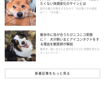
たくない体調変化のサインとは
愛犬の暑さ対策をするなかで『犬の夏バテの症状
は？ 』『犬の夏 …
散歩中に目が合うたびニコニコ笑顔
あおむけ、うつぶせのあと、顔まわりや足先までくまなく異常がないか確認
に！ 犬が飼い主とアイコンタクトをす
る理由を獣医師が解説
全身をくまなくなでながら、しこりやその他の異常、触られて嫌
散歩中、飼い主さんと目が合うたびに笑顔を見せる
オーストラリア …
がるところがないかなどを確認。毎日20分ほどかけて、うつぶせ
で頭頂部から背中、あおむけで顔から足先まで確認します。
新着記事をもっと見る