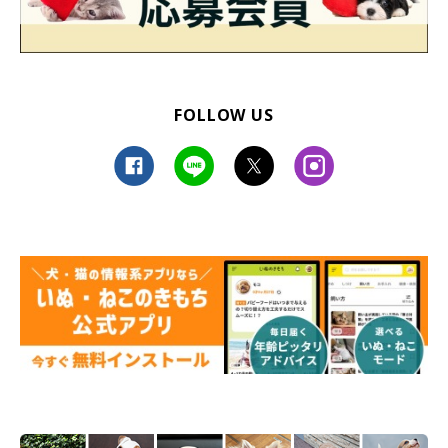
このほか、ほかの病気を発症しないよう、外出先では服を着せる
ようになったのだとか。
愛犬に服を着せることは「あくまで病気予防」と祟行さん。フィ
ラリア対策として服を着せ始めたのをきっかけに、冬の散歩で体
FOLLOW US
温を下げないための防寒着もそろえるようになり、季節に応じた
モコ吉くんの服が今では200着以上に。
次回は、病気を抱えたモコ吉くんといかに幸せに暮らしていくか
ーー。笹島さん夫妻が前向きに病気と向き合う決意をするまでの
様子をご紹介します。
※各情報は2021年10月7日現在の情報です。
出典／「いぬのきもち」2022年1月号『困難と闘う！……その先
のしあわせへ』