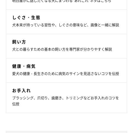
明日誰かに話したくなる犬にまつわる”あれこれ”ネタはこちら
しぐさ・生態
犬本来が持っている習性や、しぐさの意味など、画像と一緒に解説
飼い方
犬との暮らすための基本の飼い方を専門家が分かりやすく解説
モコ吉くんの一日を欠かすことなく記録した日記
健康・病気
愛犬の健康・長生きのために病気のサインを見逃さないコツを伝授
食べたもの、散歩コース、行ったお手入れなど、モコ吉くんに関
することを毎日記録。万が一症状が出たときに、治療のヒントに
お手入れ
なるよう、できる限り細かく記録しています。
ブラッシング、爪切り、歯磨き、トリミングなどお手入れのコツを
伝授