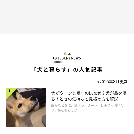
腫瘍を圧迫しない・ほかの病気にさせないた
めのお世話の工夫を
「犬と暮らす」の人気記事
脂肪が腫瘍を圧迫しないよう、低カロリー食で体重をコ
ントロール
※2026年8月更新
犬がクーンと鳴くのはなぜ？犬が鼻を鳴
血中の中性脂肪値が上がりやすい体質（太りやすい体質）だった
らすときの気持ちと見極め方を解説
ため、低カロリーフードを処方してもらっているほか、糖質の多
静かなときに、愛犬が「クーン」と小さく鳴いた
り、鼻を鳴らすよ …
いおやつを控えるよう指導されているそう。