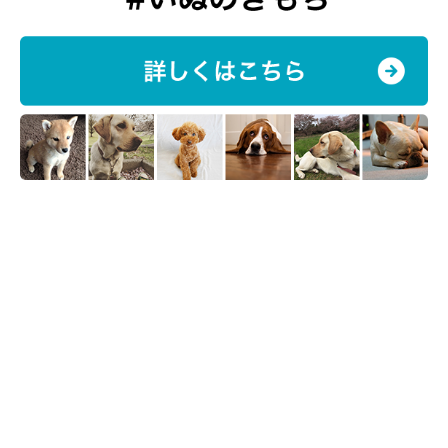
いぬのきもち投稿写真ギャラリー
健康状態に問題のない老犬の睡眠時間が増えたときは、以下のよ
うな点に注意してあげてください。
運動不足による筋力の低下や肥満
老犬になると運動量が減って筋力が衰える傾向があり、睡眠時間
が増えるとさらに動く機会が減って基礎代謝が低下し、太りやす
くなることがあります。老犬の健康維持には肥満の防止が大きな
課題ともいわれているので、無理のない範囲で室内遊びを取り入
れたり、散歩に連れ出したりするなどして肥満の防止に努めまし
ょう。