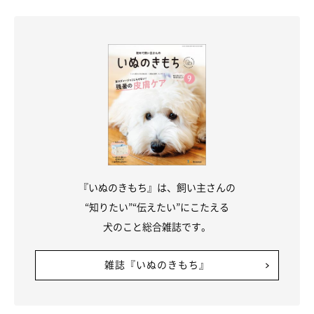
バランスが崩れ、消化や吸収、体温調節など、さまざまな機能に
異常が生じるおそれがあるので注意してください。ウェットフー
ドを与えるのも手です。
関連記事:
【獣医師監修】犬の健康には水が必要！飲み水
を清潔に保つ方法とは
犬の健康には、適量の清潔な水が欠かせません。そこで今回は、犬
の健康のために水が必要な理由や、1日に必要な水分量、犬に水を
飲ませる方法、飲み水を清潔に保つ方法について解説します。自動
給水器ランキングもご紹介するので参考にしてみてくださいね。
寝床を快適なものに変える
『いぬのきもち』は、飼い主さんの
“知りたい”“伝えたい”にこたえる
睡眠時間が増えると、体の一部分が長い間圧迫されて血行不良に
犬のこと総合雑誌です。
なったり、その部分の皮膚の細胞が壊死して「床ずれ」を起こし
たりすることがあります。
雑誌『いぬのきもち』
老犬の体の負担を少しでも減らすためにも、体にかかる圧を分散
してくれるベッドを用意してあげましょう。体圧分散性の高いマ