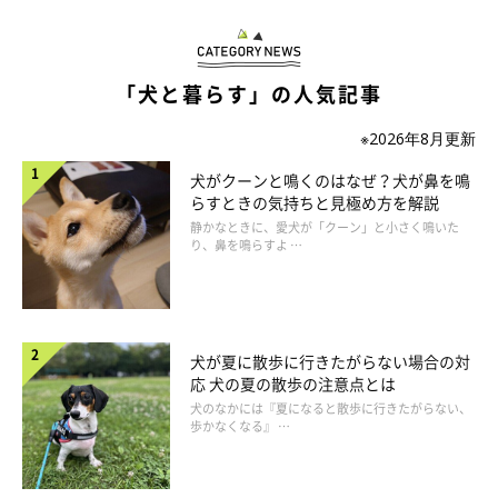
「犬と暮らす」の人気記事
※2026年8月更新
犬がクーンと鳴くのはなぜ？犬が鼻を鳴
らすときの気持ちと見極め方を解説
静かなときに、愛犬が「クーン」と小さく鳴いた
り、鼻を鳴らすよ …
夜鳴きなどの症状が見られたら認知症が原因かも
ただし、睡眠時間の増加のほかにも、
夜鳴きや夜間の徘徊、日中
犬が夏に散歩に行きたがらない場合の対
の睡眠時間が増えて昼夜逆転の生活になるなどの症状が見られる
応 犬の夏の散歩の注意点とは
場合は認知症が原因
のケースも考えられます。
犬のなかには『夏になると散歩に行きたがらない、
近年は犬も高齢化が進み、11～15才頃（早いケースでは7～8才
歩かなくなる』 …
頃）から認知症の症状が出やすくなるといわれているので、気に
なる症状が見られる場合は獣医師に相談してみましょう。