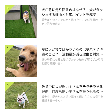
犬が急に走り回るのはなぜ？ 犬がダッ
犬の認知症や夜鳴きについては以下の記事で詳しく解説していま
シュする理由と対応ポイントを解説
すので、あわせて参考にしてみてください。
愛犬がくつろいでいたと思ったら、突然部屋の中を
走り回り始める …
関連記事:
【獣医師監修】犬の認知症（痴呆）なりやすい
犬種、症状や治療法
動物医療の進歩で犬も高齢化が進み、「認知症」を患う犬が増えて
夏に犬が寝てばかりいるのは夏バテ？ 普
きています。今回は、犬の認知症の原因や症状になりやすい犬、治
通のこと？ 活動量が減る理由と対策と
療・予防方法について解説します。自宅でのケア方法や認知症に効
は
くサプリメントについてもご紹介するので参考にしてくださいね！
暑い季節になると愛犬があまり動かず寝てばかりだ
と感じる飼い主 …
関連記事:
【獣医師監修】犬が夜鳴きをする原因と対策！
子犬～シニア犬まで
夜になり、周りが静まり返ったころに始まる犬の夜鳴き。どうした
のか心配で眠れない飼い主さんもいると思います。ここでは、犬が
散歩中に犬が飼い主さんをチラチラ見る
夜鳴きをする理由を子犬・成犬・シニア犬の成長段階別に解説し、
夜鳴きをやめさせる方法や病気の可能性についてもご紹介します。
理由 何度も飼い主さんを振り返るのは
なぜ？
散歩中、愛犬がふと振り返って飼い主さんの様子を
そのほか、こんな症状が見られたら病気の疑いも
確認する…そん …