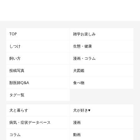
TOP
雑学お楽しみ
しつけ
生態・健康
飼い方
漫画・コラム
投稿写真
犬図鑑
獣医師Q&A
食べ物
タグ一覧
食欲不振による体重の減少
犬と暮らす
犬が好き♥
反対に、睡眠時間が増えることで体を動かす機会が減り、食欲不
病気・症状データベース
漫画
振を起こす犬もいます。食欲不振が続けば体重が減少してしまう
ので、体重と食事の両方を確認するようにしましょう。
コラム
動画