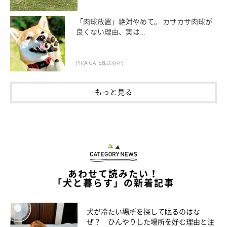
そのほか、睡眠時間の増加とともに以下のような症状が見られる
「肉球放置」絶対やめて。 カサカサ肉球が
場合は病気が疑われるので、必ず動物病院を受診し、必要な検査
良くない理由、実は...
を受けるようにしましょう。
PR(AIGATE株式会社)
食欲不振や体重減少
もっと見る
丸くなったりうつ伏せで寝たりするなど、寝相がいつもと
違う
脱毛・皮膚に炎症を起こしている
大きないびきをかくようになった など
あわせて読みたい！
「犬と暮らす」の新着記事
犬が冷たい場所を探して眠るのはな
ぜ？ ひんやりした場所を好む理由と注