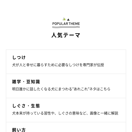
しょう。
散歩などで気分転換させる
人気テーマ
散歩で受けるさまざまな刺激は、犬にとってよい気分転換になり
ます。また、衰えがちな老犬の筋力を維持するためには、体力に
合わせた散歩がとても重要になるので、無理のない範囲で散歩に
しつけ
連れて行くようにしましょう。
犬が人と幸せに暮らすために必要なしつけを専門家が伝授
雑学・豆知識
関連記事:
明日誰かに話したくなる犬にまつわる”あれこれ”ネタはこちら
体力が落ちたシニア犬の散歩、どうする？シニ
ア犬の散歩のコツ
シニア犬にとって散歩はとても重要な役割があるため、犬に負担を
しぐさ・生態
かけない範囲で、なるべく多く散歩の機会をつくってあげることが
大切。今回は、シニア犬に散歩が必要な理由や、シニア犬の散歩の
犬本来が持っている習性や、しぐさの意味など、画像と一緒に解説
コツについてご紹介します。
飼い方