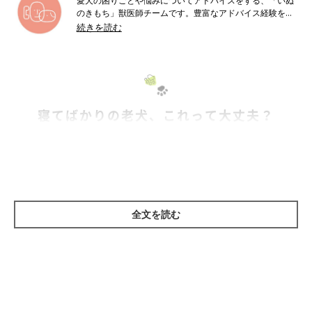
愛犬の困りごとや悩みについてアドバイスをする、「いぬ
のきもち」獣医師チームです。豊富なアドバイス経験をも
とにした丁寧な情報発信を心がけています。
続きを読む
寝てばかりの老犬、これって大丈夫？
全文を読む