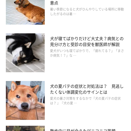
意点
暑い季節になると犬がひんやりしている場所に移動
したがるのは暑 …
犬が寝てばかりだけど大丈夫？病気との
見分け方と受診の目安を獣医師が解説
愛犬がいつも寝てばかりで、「疲れてる？」「まさ
か病気！？」な …
寝てばかりの老犬にできることは？
犬の夏バテの症状と対処法は？ 見逃し
たくない体調変化のサインとは
愛犬の暑さ対策をするなかで『犬の夏バテの症状
は？ 』『犬の夏 …
散歩中に目が合うたびニコニコ笑顔