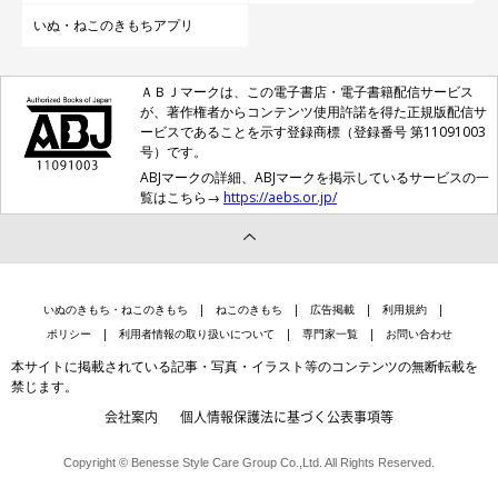
いぬ・ねこのきもちアプリ
ＡＢＪマークは、この電子書店・電子書籍配信サービス
が、著作権者からコンテンツ使用許諾を得た正規版配信サ
ービスであることを示す登録商標（登録番号 第11091003
号）です。
ABJマークの詳細、ABJマークを掲示しているサービスの一
覧はこちら→
https://aebs.or.jp/
いぬのきもち・ねこのきもち
ねこのきもち
広告掲載
利用規約
ポリシー
利用者情報の取り扱いについて
専門家一覧
お問い合わせ
本サイトに掲載されている記事・写真・イラスト等のコンテンツの無断転載を
血行不良による冷え
禁じます。
会社案内
個人情報保護法に基づく公表事項等
睡眠時間の増加による血行不良は、体が冷えやすくなったり、胃
Copyright © Benesse Style Care Group Co.,Ltd. All Rights Reserved.
腸の働きが弱くなったりする原因に。先述した寝床の見直しはも