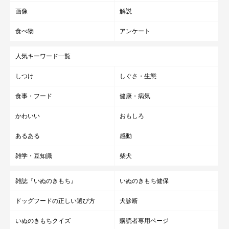
画像
解説
関連記事:
食べ物
アンケート
獣医師監修|犬がゴハンを食べない…考えられる
5つの原因と対処法を解説
愛犬が急にゴハン（ご飯）を食べなくと、飼い主さんはとても不安
人気キーワード一覧
になりますよね。犬がゴハン（ご飯）を食べなくなる原因は、主に
病気・ストレス・わがまま・年齢・フードなどの理由に分けられま
しつけ
しぐさ・生態
す。そこで、5つの原因に対するその対処法をご紹介します。
足腰の関節のこわばり
食事・フード
健康・病気
かわいい
おもしろ
睡眠時間が長くなると、関節がこわばりやすくなります。スムー
あるある
感動
ズに体を動かせなくなると犬は動くのを嫌がるようになり、さら
に関節に負担がかかるという悪循環に陥ることも。老犬は加齢に
雑学・豆知識
柴犬
よる骨の変形や炎症などで痛みが出ることがあるので、定期的に
雑誌『いぬのきもち』
いぬのきもち健保
獣医師の診察を受けるなどして、炎症を起こす前にきちんとケア
してあげましょう。
ドッグフードの正しい選び方
犬診断
いぬのきもちクイズ
購読者専用ページ