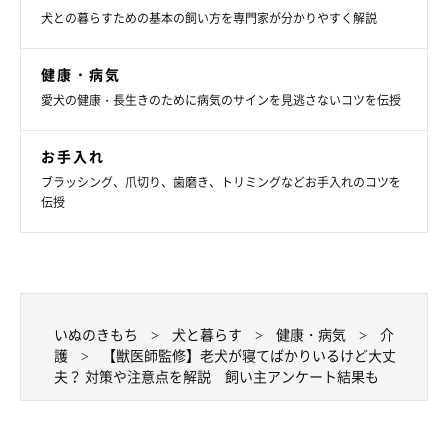
犬との暮らすための基本の飼い方を専門家が分かりやすく解説
健康・病気
愛犬の健康・長生きのために病気のサインを見逃さないコツを伝授
お手入れ
ブラッシング、爪切り、歯磨き、トリミングなどお手入れのコツを
伝授
飲み水を近くに置いてあげる
いぬのきもち
犬と暮らす
健康・病気
介
護
【獣医師監修】老犬が寝てばかりいるけど大丈
睡眠時間が長くなると、犬自身も気付かないうちに脱水状態に陥
夫？ 対策や注意点を解説 飼い主アンケート結果も
ることがあるので、寝床の近くに飲み水を置いてあげるなどし
て、飲水量に気を配りましょう。飲水量が低下すると体内の水分