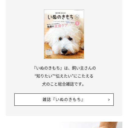
愛犬がにんにくを食べてしまったときに、飼い主が無理矢理に吐
き出させようとするのはたいへん危険です。
インターネット上などで、オキシドールや塩水を使って吐かせる
方法が紹介されていることがありますが、絶対にやってはいけま
せん。オキシドールは、胃の粘膜がただれて激しい炎症を起こす
可能性もあり、オキシドールを使った催吐処置は動物病院でもほ
とんど推奨されていません。
また、塩水を使う方法も、犬が嘔吐するほど濃い濃度の塩水を飲
ませること自体、犬の体、とくに腎臓に害を及ぼす危険性があり
『いぬのきもち』は、飼い主さんの
ます。
“知りたい”“伝えたい”にこたえる
いずれにしても、飲み込んだものを吐き出させる「催吐処置」は
犬のこと総合雑誌です。
医療行為なので、自己流の対処は禁物。すぐに病院に連れて行っ
てください。
雑誌『いぬのきもち』
すでに何らかの症状が出ている場合には、時間が経つとさらに悪
化する可能性があります。自然治癒は見込めないため、速やかに