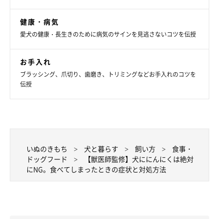
健康・病気
愛犬の健康・長生きのために病気のサインを見逃さないコツを伝授
お手入れ
ブラッシング、爪切り、歯磨き、トリミングなどお手入れのコツを
伝授
いぬのきもち投稿写真ギャラリー
愛犬がにんにくを誤飲してしまった場合は、量の多少や症状の有
無に関わらず、早急に動物病院に連れて行ってください。
受診前の注意点と受診時に要しておきたいもの、病院での治療方
いぬのきもち
犬と暮らす
飼い方
食事・
法について紹介します。
ドッグフード
【獣医師監修】犬ににんにくは絶対
にNG。食べてしまったときの症状と対処方法
すぐに病院へ。自己流で吐かせるのは危険！