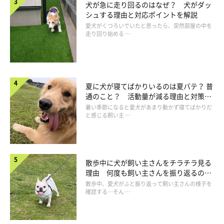
犬が急に走り回るのはなぜ？ 犬がダッ
シュする理由と対応ポイントを解説
愛犬がくつろいでいたと思ったら、突然部屋の中を
走り回り始める …
いぬのきもち投稿写真ギャラリー
犬がにんにくを食べると、どのような症状が現れるのか確認して
おきましょう。
夏に犬が寝てばかりいるのは夏バテ？ 普
通のこと？ 活動量が減る理由と対策と
は
暑い季節になると愛犬があまり動かず寝てばかりだ
と感じる飼い主 …
中毒（アレルギー）が考えられる症状
犬がニンニクを食べて中毒になると貧血を起こし、以下のように
散歩中に犬が飼い主さんをチラチラ見る
いろいろな症状が見られるようになります。
理由 何度も飼い主さんを振り返るのは
なぜ？
散歩中、愛犬がふと振り返って飼い主さんの様子を
確認する…そん …
元気がなくなる
下痢、嘔吐をする