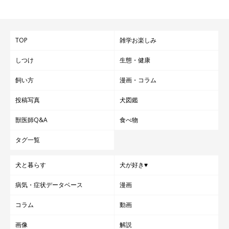
TOP
雑学お楽しみ
しつけ
生態・健康
飼い方
漫画・コラム
犬がにんにくを食べてはいけない理由｜有害
投稿写真
犬図鑑
成分が貧血や急性腎不全を引き起こす
獣医師Q&A
食べ物
タグ一覧
犬と暮らす
犬が好き♥
病気・症状データベース
漫画
コラム
動画
画像
解説