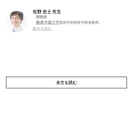
佐野 忠士 先生
獣医師
酪農学園大学
獣医学群獣医学類准教授
酪農学園大学附属動物医療センター
集中治療科診療
続きを読む
科長
日本獣医畜産大学（現 日本獣医生命科学大学）
卒業
東京大学大学院農学生命科学研究科
獣医学専攻博士課
程修了
同大学獣医学部
北里大学獣医畜産学部および
勤務
犬はにんにくを食べてはいけない。命の危険
日本大学生物資源科学部
獣医学科勤務
あり
●資格：獣医師／博士（獣医学）／世界的獣医心肺蘇生ガ
全文を読む
RECOVER
イドラインインストラクター（
インストラクタ
CCRP
ー）／
日本獣医麻酔外科学会
日本獣医学会
日本獣
●所属：
／
／
医師会
日本動物リハビリテーション学会
動物臨床
／
／
医学研究所
日本麻酔科学会
日本臨床モニター学会
／
／
●主な診療科目：麻酔科／集中治療科
『asBOOKS チームで取り組む獣医師動物看護
●書籍：