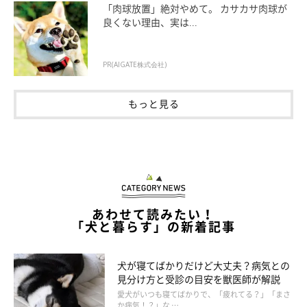
「肉球放置」絶対やめて。 カサカサ肉球が
食欲がなくなる
良くない理由、実は...
血尿が出る
PR(AIGATE株式会社)
発熱する
もっと見る
ふらついて歩けなくなる
歯茎や目の結膜が白くなる（貧血）
黄疸が出る
脈が弱くなる
あわせて読みたい！
「犬と暮らす」の新着記事
呼吸や脈が速くなる
呼吸困難になる
犬が寝てばかりだけど大丈夫？病気との
見分け方と受診の目安を獣医師が解説
血便が出る
愛犬がいつも寝てばかりで、「疲れてる？」「まさ
か病気！？」な …