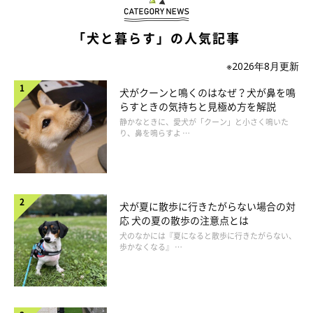
犬がにんにくを食べたときに見られる症状｜
中毒により貧血や急性腎不全を起こすことが
「犬と暮らす」の人気記事
あり危険
※2026年8月更新
犬がクーンと鳴くのはなぜ？犬が鼻を鳴
らすときの気持ちと見極め方を解説
静かなときに、愛犬が「クーン」と小さく鳴いた
り、鼻を鳴らすよ …
犬が夏に散歩に行きたがらない場合の対
応 犬の夏の散歩の注意点とは
犬のなかには『夏になると散歩に行きたがらない、
歩かなくなる』 …