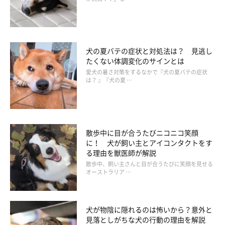
吐血する
意識がなくなる（ショック症状）
犬の夏バテの症状と対処法は？ 見逃し
たくない体調変化のサインとは
愛犬の暑さ対策をするなかで『犬の夏バテの症状
は？ 』『犬の夏 …
散歩中に目が合うたびニコニコ笑顔
に！ 犬が飼い主とアイコンタクトをす
る理由を獣医師が解説
散歩中、飼い主さんと目が合うたびに笑顔を見せる
オーストラリア …
犬が物陰に隠れるのは怖いから？意外と
見落としがちな犬の行動の理由を解説