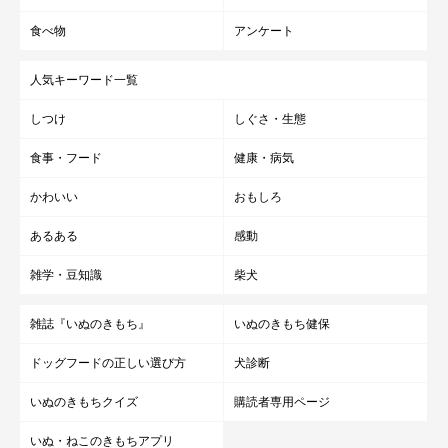
食べ物
アンケート
人気キーワード一覧
しつけ
しぐさ・生態
食事・フード
健康・病気
かわいい
おもしろ
いぬのきもち投稿写真ギャラリー
あるある
感動
雑学・豆知識
柴犬
にんにくが犬にとって危険な理由を、しっかり確認しておきまし
ょう。
雑誌『いぬのきもち』
いぬのきもち健保
ドッグフードの正しい選び方
犬診断
にんにくに含まれる「有機チオ硫酸化合物」が中毒の原
因
いぬのきもちクイズ
購読者専用ページ
いぬ・ねこのきもちアプリ