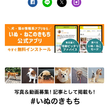
病院での治療方法
残念ながら、にんにくを食べてしまった場合の解毒剤や治療法は
ありません。病院で行われるのは、おもに以下の対症療法になり
ます。
◆中毒症状の原因物質を取り除く
食べてからあまり時間が経っていない場合は、催吐処置で食べた
ものを吐き出させます。
食べてから約2〜4時間以内で緊急性が高い場合は、全身麻酔のも
とで胃洗浄が行われます。また、活性炭などの吸着剤や下剤を使
って毒物の除去を図ることもあります。