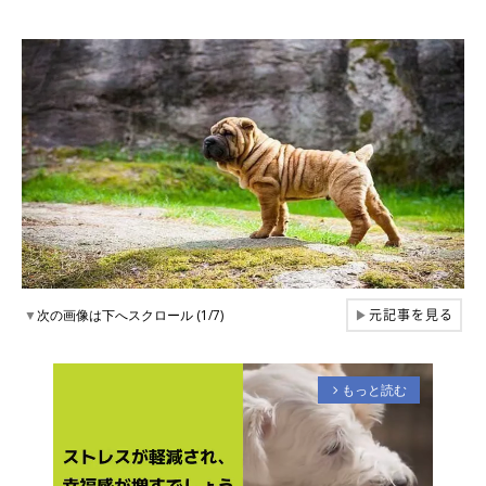
元記事を見る
▼
次の画像は下へスクロール (1/7)
▶
もっと読む
arrow_forward_ios