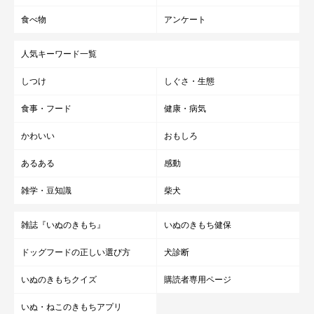
食べ物
アンケート
人気キーワード一覧
しつけ
しぐさ・生態
食事・フード
健康・病気
かわいい
おもしろ
あるある
感動
雑学・豆知識
柴犬
雑誌『いぬのきもち』
いぬのきもち健保
ドッグフードの正しい選び方
犬診断
いぬのきもちクイズ
購読者専用ページ
いぬ・ねこのきもちアプリ