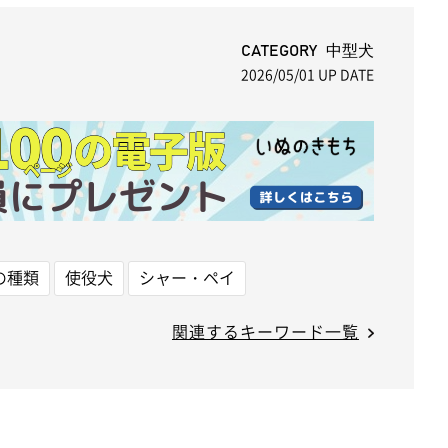
u
t
CATEGORY 中型犬
2026/05/01
UP DATE
e
の種類
使役犬
シャー・ペイ
関連するキーワード一覧