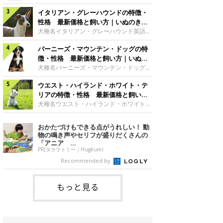
した純白の被毛。ビション・フリーゼのト
シアサイズ大型犬グループ原始的な犬・ス
レードマークともいえる、綿アメのような
イタリアン・グレーハウンドの特徴・
ピッツ サモエドの魅力雪のように白いふ
丸いカットスタイルは、アメリカ人のトリ
わふわした外見が愛らしくてユニークなサ
性格 最新価格と飼い方｜いぬのきも
マーが考案したもので、「パウダー・パ
モエド。何世紀にも渡って遊牧民とともに
ち 犬図鑑
犬種名イタリアン・グレーハウンド英語名
フ」と呼ばれます。真っ白な毛色にパッチ
移動し、トナカイの群れの管理などをして
Italian Greyhound原産国イタリアサイズ
リとくるくる動く大きな瞳と、黒々とした
いたこともあって、人と友好的な関係を築
バーニーズ・マウンテン・ドッグの特
小型犬グループ視覚ハウンド イタリア
鼻、短めのマズルが豊かな表情をつくって
ける犬種です。日本スピッツの大型版のよ
ン・グレーハウンドの魅力ルネッサンス期
徴・性格 最新価格と飼い方｜いぬの
います。※参考／『日本と世界の犬のカタ
うだからか、日本でも親しみを持たれやす
の王侯貴族に愛されただけあって、気品あ
きもち 犬図鑑
犬種名バーニーズ・マウンテン・ドッグ英
ログ』（
く、とくに独特の笑顔が特徴で、「サモエ
ふれる優雅なスタイルが魅力です。おっと
語名Bernese Mountain Dog原産国スイス
ド・スマイル」で飼い主さんを癒してくれ
りしていて気立てのよさも愛される理由の
ウエスト・ハイランド・ホワイト・テ
サイズ大型犬グループ使役犬 バーニー
る優しい犬です。※参考／『日本と世界の
ひとつでしょう。骨が細いので、骨折には
ズ・マウンテン・ドッグの魅力温和で飼い
リアの特徴・性格 最新価格と飼い方
犬のカタログ』（成美堂出版）性格サモエ
注意が必要です。脚にかかる負担につい
主に従順、甘えることが大好きな、人なつ
｜いぬのきもち 犬図鑑
犬種名ウエスト・ハイランド・ホワイト・
ドの性格は
て、家庭でしっかりケアしてあげれば、優
こい犬が多いです。体が大きいわりに活発
テリア英語名West Highland White
秀な家庭犬として、よきパートナーとなる
で、よく動きます。とくに青年期は、大変
Terrier原産国イギリスサイズ小型犬グル
おかたづけもできる点がうれしい！ 動
はずです。 ※参考／『日本と世界の犬のカ
活発で、遊んだり、走り回ったりします。
ープテリアウエスト・ハイランド・ホワイ
物の鳴き声やセリフが盛りだくさんの
タログ』（成美堂出版）性格ウィペットな
祖先は山岳地帯を動き回っていたため、と
ト・テリアの魅力くりっとした瞳にニンジ
「アニア ...
てもタフ。食欲も旺盛でよく食べますの
ンのような形の尻尾、愛きょうのあるしぐ
PR(タカラトミー｜Hugkum)
で、肥満と運度不足防止のためにもかなり
さ……成犬になっても子犬のようなあどけ
Recommended by
の運動量が必要になります。アウトドアで
ない姿がキュートな印象です。元猟犬とし
アクティブに楽しむ魅力をもっています。
て、小さいながらも力強く筋肉質な体つき
で、スタミナも旺盛。とても活発に動き回
もっと見る
る陽気なテリアの代表格です。※参考／
『日本と世界の犬のカタログ』（成美堂出
版）性格スコットランド原産のテリア