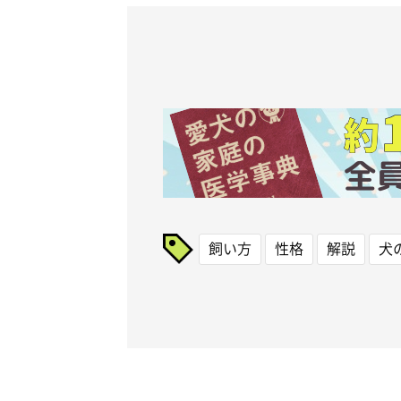
飼い方
性格
解説
犬