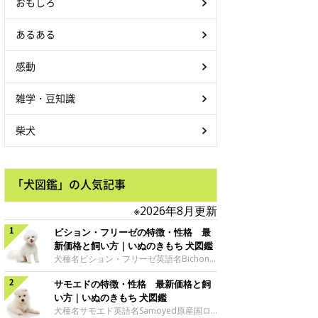
おもしろ
あるある
感動
雑学・豆知識
柴犬
「犬図鑑」の人気記事
※2026年8月更新
ビション・フリーゼの特徴・性格 最
新価格と飼い方｜いぬのきもち 犬図鑑
犬種名ビション・フリーゼ英語名Bichon
Frise原産国フランス、ベルギーサイズ小
サモエドの特徴・性格 最新価格と飼
型犬グループ愛玩犬 ビション・フリーゼ
の魅力ビジョン・フリーゼの特徴といえ
い方｜いぬのきもち 犬図鑑
ば、なんといっても綿毛のようにふわふわ
犬種名サモエド英語名Samoyed原産国ロ