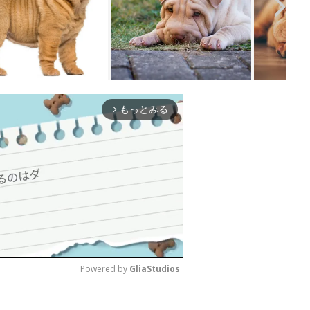
もっとみる
arrow_forward_ios
Powered by 
GliaStudios
M