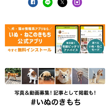
トッピングする⾷材は、市販の⽝⽤ふりかけはもちろん、⽝が⾷
べられる茹でた野菜やお⾁など、味付けがないものを与えてみて
もOKです。
このとき、前述した通り、おやつやトッピングで与えたカロリー
の分だけドッグフードの量を減らす必要があります。2割追加し
て良いわけではありません。
ただし、「療法⾷」は病気に合わせて栄養バランスが調整されて
いるので、「療法食」にトッピングはNGです。注意して下さ
い。
「療法食」を食べないときの裏ワザとして、においだけを変える
という⼿もあります。まず、だしパックやお茶パック、茶葉をの
ぞいたティーバックにかつおぶし等を⼊れてフードの袋にいれて
振ってみます。すると、においだけがついて⾷欲が増すことがあ
ります。この⽅法だとフードの成分は変わらないので参考にして