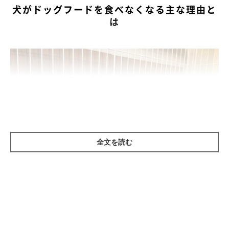
●資格：獣医師 経営学修士（MBA）
犬がドッグフードを食べなくなる主な理由と
は
日本ペット栄養学会
●所属：
全文を読む