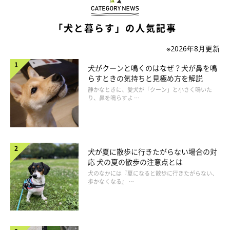
は食べるのに、ドッグフードだけ食べない」という場合は、愛犬
が“わがまま”になっている可能性もあります。
「犬と暮らす」の人気記事
この場合、ドッグフードを与えてから15～20分程度経過したら
※2026年8月更新
下げてしまいましょう。そして次のゴハンの時間まで何も与えな
いのがポイントです。
犬がクーンと鳴くのはなぜ？犬が鼻を鳴
らすときの気持ちと見極め方を解説
ちなみに、これまで食べていたドッグフードを与え続けることで
静かなときに、愛犬が「クーン」と小さく鳴いた
元の食生活に戻ることもあるので、まずは同じドッグフードを根
り、鼻を鳴らすよ …
気よく与えてみましょう。
ドッグフードを与えるときの飼い主さん自身の態度や表情にも注
犬が夏に散歩に行きたがらない場合の対
意して下さい。愛犬におやつを与えるときにニコニコしていた
応 犬の夏の散歩の注意点とは
り、おやつを食べたときには撫でたりしていませんか？その一方
犬のなかには『夏になると散歩に行きたがらない、
でドッグフードを与えるときには厳しい顔で「待て」をさせてみ
歩かなくなる』 …
たり、無愛想になっていたりしませんか？愛犬の気持ちなって考
えてみると、どちらを食べる方が正解でしょうか。ドッグフード
を与えるときにもニコニコして、ドッグフードを食べたらしっか