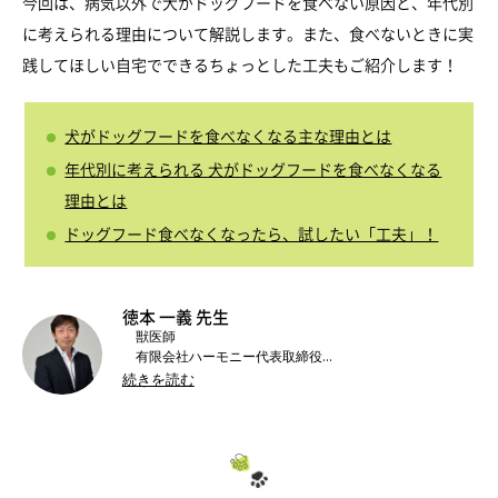
今回は、病気以外で犬がドッグフードを食べない原因と、年代別
に考えられる理由について解説します。また、食べないときに実
践してほしい自宅でできるちょっとした工夫もご紹介します！
犬がドッグフードを食べなくなる主な理由とは
年代別に考えられる 犬がドッグフードを食べなくなる
理由とは
ドッグフード食べなくなったら、試したい「工夫」！
徳本 一義 先生
獣医師
有限会社ハーモニー代表取締役
日本ペット栄養学会
理事
続きを読む
ペットフード協会
新資格検定制度実行委員会委員長
日本獣医生命科学大学
非常勤講師
帝京科学大学
非常勤講師
など