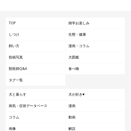
ケージ表示の見方・与え方
犬と暮らしていると、気になるのはフードのこと。合わないフード
は、食べない、吐く、といった問題行動にもつながります。そこ
で、フードのパッケージに記載された内容の種類や見方、与え方に
TOP
雑学お楽しみ
ついてまとめました。ライフステージに応じて、適切な栄養管理を
しましょう。
関連記事:
しつけ
生態・健康
今さら聞けない愛犬の食事の与え方の基本Q＆A
愛犬の食事管理、しっかりとできていますか？適切な量や栄養素の
飼い方
漫画・コラム
食事を愛犬に与えて管理することは、飼い主さんの重要事項のひと
つです。今回は、「いぬのきもち」によせられた「犬の食生活」に
関する質問と、専門家による回答をご紹介します。
投稿写真
犬図鑑
獣医師Q&A
食べ物
関連記事:
【獣医師が解説】犬に食べさせてもいいもの
タグ一覧
基本的には「総合栄養食」の基準を満たしているドッグフードを与
えることが推奨されており、これによって必要な栄養素が不足する
ことはありません。しかし、飼い主さんによっては自ら調理した野
菜・果物・肉・魚などを与えることを検討されている場合もあるで
犬と暮らす
犬が好き♥
しょう。
病気・症状データベース
漫画
コラム
動画
画像
解説