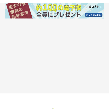
・季節・環境
本来、外で暮らす動物は、冬場にエネルギー産生のため食事量が
増えます。そのため、相対的に夏場には食事量が減ることになり
ます。これを夏バテ、食欲不振と捉える飼い主さんもいますが、
夏が正常で冬場に食事量が増えているとも言えるのです。
・ストレス
犬は環境の変化や運動不足などによってストレスを感じると、食
欲が落ちてドッグフードを食べなくなることがあります。この場
合、ストレスの直接の原因を取り除いてあげることがいちばんの
解決策といえるでしょう。愛犬の食欲が回復するのを少し待って
みるのも手です。
・“わがまま”になっている
嗜好性の高いおやつや人の食べ物などを頻繁に与えていると、主
食となるドッグフードを食べなくなることがあります。「おやつ