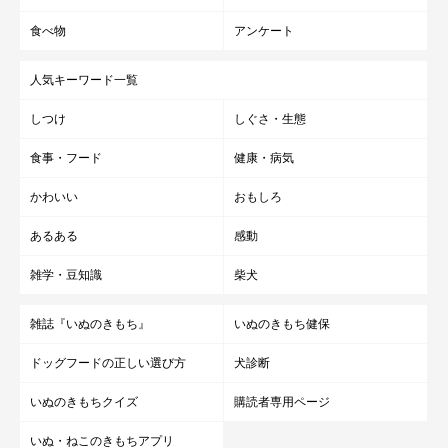
食べ物
アンケート
人気キーワード一覧
しつけ
しぐさ・生態
食事・フード
健康・病気
かわいい
おもしろ
あるある
感動
新しく与えたドッグフードを食べない場合は・・・
雑学・豆知識
柴犬
今まで与えていたフードから切り替えたいのに、新しいフードを
雑誌『いぬのきもち』
いぬのきもち健保
食べないこともあります。特に、療法食を与えなくてはならない
ドッグフードの正しい選び方
犬診断
ときは困ってしまうケースもあります。そんな時は、フードをあ
たためて香りを立たせてみる、器をかえて気分を変えてみるなど
いぬのきもちクイズ
購読者専用ページ
の工夫をしてみましょう。
いぬ・ねこのきもちアプリ