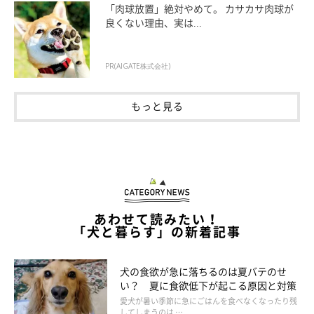
「肉球放置」絶対やめて。 カサカサ肉球が
良くない理由、実は...
PR(AIGATE株式会社)
もっと見る
あわせて読みたい！
年代別に考えられる 犬がドッグフードを食べ
「犬と暮らす」の新着記事
なくなる理由とは
犬の食欲が急に落ちるのは夏バテのせ
い？ 夏に食欲低下が起こる原因と対策
愛犬が暑い季節に急にごはんを食べなくなったり残
してしまうのは …