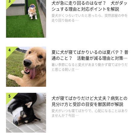
犬が急に走り回るのはなぜ？ 犬がダッ
りとほめてあげるようにしてみて下さい。これは後ほど説明する
シュする理由と対応ポイントを解説
「療法食」を与えるときにも使える方法です。
愛犬がくつろいでいたと思ったら、突然部屋の中を
走り回り始める …
また、与えているおやつの量によっては、単純におやつだけでお
腹がいっぱいになっていることもあります。「おやつはたくさん
食べるのに、ドッグフードは食べない」と言う飼い主さんがいま
夏に犬が寝てばかりいるのは夏バテ？ 普
すが、実際は「おやつをたくさん食べたから、ドッグフードが食
通のこと？ 活動量が減る理由と対策と
べられない」こともあるのです。おやつを与えるのをやめたり、
は
暑い季節になると愛犬があまり動かず寝てばかりだ
と感じる飼い主 …
おやつの量を減らしたりして様子を見てみましょう。
・成長期
成長とともに体重あたりの食事量は減りますが、これは生理的
犬が寝てばかりだけど大丈夫？病気との
見分け方と受診の目安を獣医師が解説
なことなので心配しなくてよいでしょう。
愛犬がいつも寝てばかりで、心配になることはあり
ませんか？今回 …