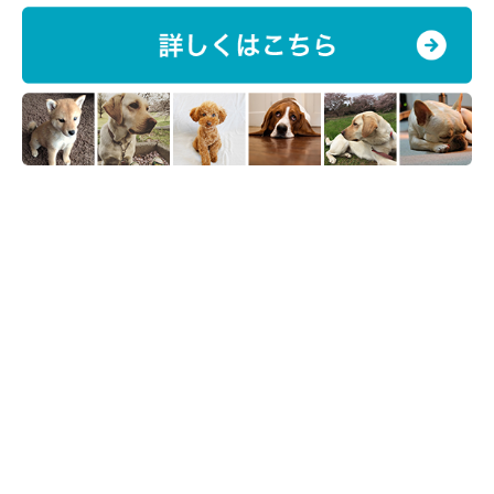
みてください。
・ウエットフードなどに変えるのも手
ドライフードを食べない場合は、ウエットフードなどに変えてみ
るのもおすすめです。ただし、市販されているウエットフードの
中には「総合栄養食」ではないものも含まれているので、購入す
る際はパッケージに「総合栄養食」と記載されたものを選んでく
ださい。
また、最近では食いつきがよくなるように工夫されたドッグフー
ドも増えているため、「ドッグフードを変えたら食べた」という
ケースも珍しくありません。今与えているメーカーと違ったドッ
グフードを検討するのも一つの手といえるでしょう。
関連記事:
ドッグフードの選び方・与え方を知ろう～パッ