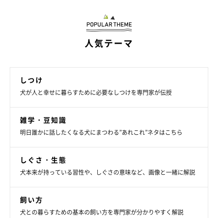
違いを警戒して食べなくなることがあります。この場合は、いき
なり新しいドッグフードにするのではなく、徐々に新しいフード
の量を増やすのがおすすめ。1週間くらいかけて切り替えること
人気テーマ
で、新しいドッグフードに対する警戒心がなくなるでしょう。
・シニア犬がドッグフードを食べない理由
しつけ
シニア犬になると、運動量が減ったり、消化吸収能力や嗅覚など
犬が人と幸せに暮らすために必要なしつけを専門家が伝授
感覚器も衰えたりするため、食欲が落ちることは珍しいことでは
ありません。ただし、病気にかかりやすくなる年代でもあるの
雑学・豆知識
で、ドッグフードをほとんど食べないなどの大きな変化や、その
明日誰かに話したくなる犬にまつわる”あれこれ”ネタはこちら
他気になる症状がある場合は必ず動物病院を受診してください。
しぐさ・生態
関連記事:
犬本来が持っている習性や、しぐさの意味など、画像と一緒に解説
獣医師監修|犬がゴハンを食べない…考えられる
5つの原因と対処法を解説
飼い方
愛犬が急にゴハン（ご飯）を食べなくと、飼い主さんはとても不安
になりますよね。犬がゴハン（ご飯）を食べなくなる原因は、主に
犬との暮らすための基本の飼い方を専門家が分かりやすく解説
病気・ストレス・わがまま・年齢・フードなどの理由に分けられま