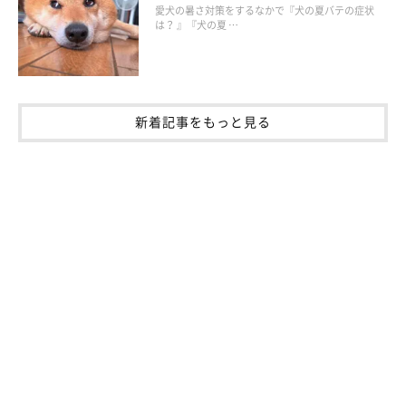
愛犬の暑さ対策をするなかで『犬の夏バテの症状
は？ 』『犬の夏 …
・子犬がドッグフードを食べない理由
個体差はありますが、子犬は生後4～5カ月頃が食欲のピークとい
新着記事をもっと見る
われていて、この時期を過ぎると体の成長がある程度落ち着くた
め、体重あたりの食事量は徐々に低下します。そのため、多少食
欲が落ちたように見えることがあります。
⾷欲が落ちたのではなく、⾷事の勢いがなくなったためですの
で、この時期に⾷欲不振や「飽きたのかも？」と勘違いして頻繁
にドッグフードを変更すると食べ飽きやすい性格になることがあ
ります。また、過剰にトッピングをしたりすると、肥満になりや
すくなるので注意してください。
・成犬がドッグフードを食べない理由
子犬用から成犬用のドッグフードの切り替え時に、ニオイなどの