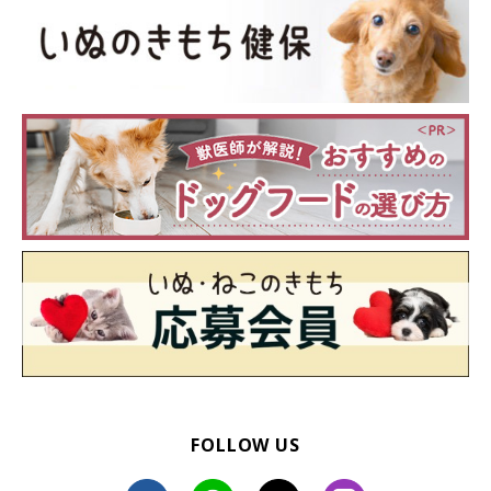
れているので、誰でも安心して与えることができる優れもの。
主食のドッグフードを食べないからと犬用おやつや副食にあたる
ようなドッグフードを中心に与えてしまうと栄養が偏り、病気に
かかりやすくなるので注意してください。そこでまずは、以下の
ような工夫をしてみましょう。
・今のドッグフードに「トッピング」をしてみる
今与えている「総合栄養食」のドッグフードにトッピングしてみ
るのも手です。この時注意したいのは、トッピングの量と食材で
す。
トッピングの量は、愛犬の1日に必要なエネルギー要求量の2割以
下にとどめるように、その分ドッグフードを減らすようにしっか
りと計算してください。また、その日におやつも与える場合も、
おやつとトッピングの合計カロリーが、エネルギー要求量の2割
FOLLOW US
以下になるようにして与えましょう。