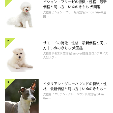
ビション・フリーゼの特徴・性格 最新
価格と飼い方｜いぬのきもち 犬図鑑
犬種名ビション・フリーゼ英語名Bichon Frise原産
国 …
サモエドの特徴・性格 最新価格と飼い
方｜いぬのきもち 犬図鑑
犬種名サモエド英語名Samoyed原産国ロシアサイズ
大型犬グ …
イタリアン・グレーハウンドの特徴・性
格 最新価格と飼い方｜いぬのきもち 犬
図鑑
犬種名イタリアン・グレーハウンド英語名Italian
Gre …