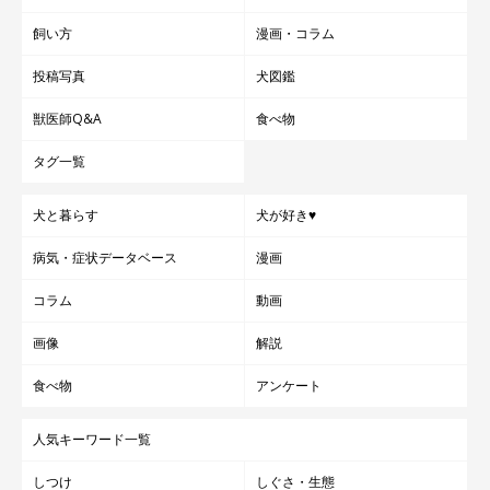
飼い方
漫画・コラム
投稿写真
犬図鑑
獣医師Q&A
食べ物
タグ一覧
犬と暮らす
犬が好き♥
病気・症状データベース
漫画
コラム
動画
画像
解説
食べ物
アンケート
人気キーワード一覧
しつけ
しぐさ・生態