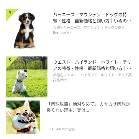
バーニーズ・マウンテン・ドッグの特
徴・性格 最新価格と飼い方｜いぬのき
もち 犬図鑑
犬種名バーニーズ・マウンテン・ドッグ英語名
Bernese M …
ウエスト・ハイランド・ホワイト・テリ
アの特徴・性格 最新価格と飼い方｜い
ぬのきもち 犬図鑑
犬種名ウエスト・ハイランド・ホワイト・テリア英
語名West …
「肉球放置」絶対やめて。 カサカサ肉球が
良くない理由、実は...
PR(AIGATE株式会社)