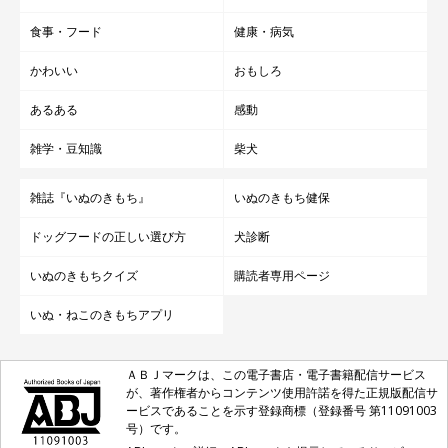
食事・フード
健康・病気
かわいい
おもしろ
あるある
感動
雑学・豆知識
柴犬
雑誌『いぬのきもち』
いぬのきもち健保
ドッグフードの正しい選び方
犬診断
いぬのきもちクイズ
購読者専用ページ
いぬ・ねこのきもちアプリ
ＡＢＪマークは、この電子書店・電子書籍配信サービス
が、著作権者からコンテンツ使用許諾を得た正規版配信サ
ービスであることを示す登録商標（登録番号 第11091003
号）です。