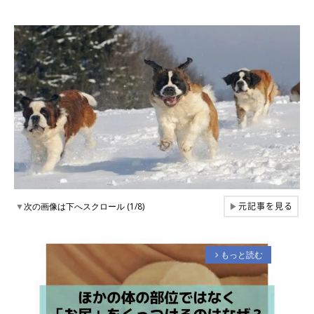
元記事を見る
▼
次の画像は下へスクロール (1/8)
▶
もっと読む
arrow_forward_ios