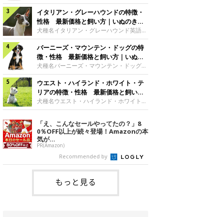
した純白の被毛。ビション・フリーゼのト
シアサイズ大型犬グループ原始的な犬・ス
レードマークともいえる、綿アメのような
イタリアン・グレーハウンドの特徴・
ピッツ サモエドの魅力雪のように白いふ
丸いカットスタイルは、アメリカ人のトリ
わふわした外見が愛らしくてユニークなサ
性格 最新価格と飼い方｜いぬのきも
マーが考案したもので、「パウダー・パ
モエド。何世紀にも渡って遊牧民とともに
ち 犬図鑑
犬種名イタリアン・グレーハウンド英語名
フ」と呼ばれます。真っ白な毛色にパッチ
移動し、トナカイの群れの管理などをして
Italian Greyhound原産国イタリアサイズ
リとくるくる動く大きな瞳と、黒々とした
いたこともあって、人と友好的な関係を築
バーニーズ・マウンテン・ドッグの特
小型犬グループ視覚ハウンド イタリア
鼻、短めのマズルが豊かな表情をつくって
ける犬種です。日本スピッツの大型版のよ
ン・グレーハウンドの魅力ルネッサンス期
徴・性格 最新価格と飼い方｜いぬの
います。※参考／『日本と世界の犬のカタ
うだからか、日本でも親しみを持たれやす
の王侯貴族に愛されただけあって、気品あ
きもち 犬図鑑
犬種名バーニーズ・マウンテン・ドッグ英
ログ』（
く、とくに独特の笑顔が特徴で、「サモエ
ふれる優雅なスタイルが魅力です。おっと
語名Bernese Mountain Dog原産国スイス
ド・スマイル」で飼い主さんを癒してくれ
りしていて気立てのよさも愛される理由の
ウエスト・ハイランド・ホワイト・テ
サイズ大型犬グループ使役犬 バーニー
る優しい犬です。※参考／『日本と世界の
ひとつでしょう。骨が細いので、骨折には
ズ・マウンテン・ドッグの魅力温和で飼い
リアの特徴・性格 最新価格と飼い方
犬のカタログ』（成美堂出版）性格サモエ
注意が必要です。脚にかかる負担につい
主に従順、甘えることが大好きな、人なつ
｜いぬのきもち 犬図鑑
犬種名ウエスト・ハイランド・ホワイト・
ドの性格は
て、家庭でしっかりケアしてあげれば、優
こい犬が多いです。体が大きいわりに活発
テリア英語名West Highland White
秀な家庭犬として、よきパートナーとなる
で、よく動きます。とくに青年期は、大変
Terrier原産国イギリスサイズ小型犬グル
「え、こんなセールやってたの？」8
はずです。 ※参考／『日本と世界の犬のカ
活発で、遊んだり、走り回ったりします。
ープテリアウエスト・ハイランド・ホワイ
0％OFF以上が続々登場！Amazonの本
タログ』（成美堂出版）性格ウィペットな
祖先は山岳地帯を動き回っていたため、と
ト・テリアの魅力くりっとした瞳にニンジ
気が...
てもタフ。食欲も旺盛でよく食べますの
ンのような形の尻尾、愛きょうのあるしぐ
PR(Amazon)
で、肥満と運度不足防止のためにもかなり
さ……成犬になっても子犬のようなあどけ
Recommended by
の運動量が必要になります。アウトドアで
ない姿がキュートな印象です。元猟犬とし
アクティブに楽しむ魅力をもっています。
て、小さいながらも力強く筋肉質な体つき
で、スタミナも旺盛。とても活発に動き回
もっと見る
る陽気なテリアの代表格です。※参考／
『日本と世界の犬のカタログ』（成美堂出
版）性格スコットランド原産のテリア