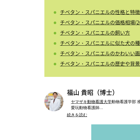
チベタン・スパニエルの性格と特徴
チベタン・スパニエルの価格相場(20
チベタン・スパニエルの飼い方
チベタン・スパニエルに似た犬の種
チベタン・スパニエルのかわいい画
チベタン・スパニエルの歴史や背景
福山 貴昭（博士）
ヤマザキ動物看護大学
動物看護学部 
愛玩動物看護師
ドッググルーミングスペシャリスト
続きを読む
SFSPCA ヒアリングドッグトレーナー
●書籍：
『トリマーのためのベーシック
ない12のこと』文一総合出版