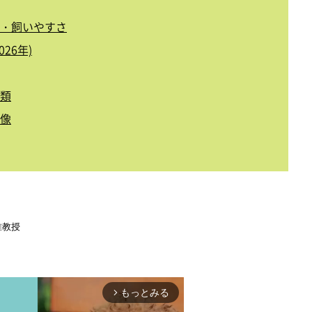
・飼いやすさ
26年)
類
像
准教授
もっとみる
・テクニック』緑書房
／
『明るい老犬生活―今日からできる頑張りすぎ
arrow_forward_ios