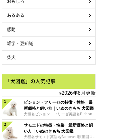
おもしろ
あるある
感動
雑学・豆知識
柴犬
「犬図鑑」の人気記事
※2026年8月更新
ビション・フリーゼの特徴・性格 最
新価格と飼い方｜いぬのきもち 犬図鑑
犬種名ビション・フリーゼ英語名Bichon
Frise原産国フランス、ベルギーサイズ小
サモエドの特徴・性格 最新価格と飼
型犬グループ愛玩犬 ビション・フリーゼ
の魅力ビジョン・フリーゼの特徴といえ
い方｜いぬのきもち 犬図鑑
ば、なんといっても綿毛のようにふわふわ
犬種名サモエド英語名Samoyed原産国ロ