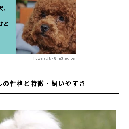
Powered by 
GliaStudios
M
ルの性格と特徴・飼いやすさ
u
t
e