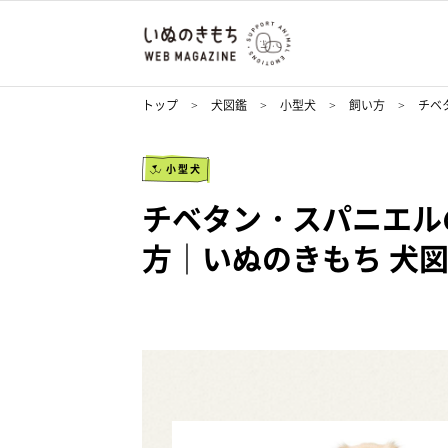
トップ
犬図鑑
小型犬
飼い方
チベ
小型犬
チベタン・スパニエル
方｜いぬのきもち 犬