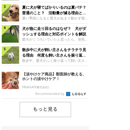
さんもいるかもしれません。今回は、犬が
らない、歩かなくなる』『暑い季節は散歩
クーンと鳴く理由や鼻鳴らしの背景、見極
夏に犬が寝てばかりいるのは夏バテ？
の気配を察すると涼しい部屋から出ようと
め方と対応のポイントなどについて、いぬ
しない』など散歩に行きたがらないコもい
普通のこと？ 活動量が減る理由と対
のきもち獣医師相談室の原 駿太朗先生に
るようです。愛犬の運動をさせてあげたい
策とは
暑い季節になると愛犬があまり動かず寝て
伺いました。クーンと鳴くのはどんな気持
のに、散歩に行きたがらない。このような
ばかりだと感じる飼い主さんはいません
ち？いぬのきもち投稿写真ギャラリー犬が
場合はどう対応すればよいのでしょうか？
犬が急に走り回るのはなぜ？ 犬がダ
か？その様子に、愛犬が夏バテで疲れてい
クーンと小さく鳴くときは、何らかの感情
「愛犬が夏に散歩に行きたがらない場合の
るのか、元気がないのかなど不安に感じる
ッシュする理由と対応ポイントを解説
を伝えようとしている場合があると考えら
対応」について、いぬのきもち獣医師相談
方もいるのではないかと思います。 で
愛犬がくつろいでいたと思ったら、突然部
れています。大
室の白山さとこ先生に聞きました。Q.夏に
は、犬が寝てばかりいるときに対処が必要
屋の中を走り回り始める――そんな様子に
犬の散歩に行くときの注意点は？ いぬの
かを見極める方法はあるのでしょうか？
散歩中に犬が飼い主さんをチラチラ見
驚いたことはありませんか？ 急な動きに
きもち投稿写真ギャラリーーー夏に愛犬と
「犬の活動量が夏に減る理由と対策」につ
「何が起きているの？」と戸惑う飼い主さ
る理由 何度も飼い主さんを振り返る
散歩に行くときは、どのようなことに注意
いて、いぬのきもち獣医師相談室の山口み
んも多いでしょう。落ち着いていたはずな
のはなぜ？
散歩中、愛犬がふと振り返って飼い主さん
をするとよい
き先生に話を聞きました。Q. 夏に犬の活
のに、急にスイッチが入ったように見える
の様子を確認する…そんな場面に心当たり
動量が減る理由は？ いぬのきもち投稿写
と不安になることもあります。今回は、犬
はありませんか？ 何度もチラチラ見られ
【涙やけケア商品】獣医師が教える、
真ギャラリーーー夏に愛犬の活動量が減る
が急に走り回る理由や見極め方などについ
ると、「何か気になることがあるの？」
ホントの涙やけケア！
と感じる飼い主さんもいるようです。理由
て、いぬのきもち獣医師相談室の岡本りさ
「ちゃんと歩けているかな」と不安になる
としてどのようなこ
先生に伺いました。犬が急に走り回るのは
ことがあるかもしれません。愛犬が歩きな
PR(AIGATE株式会社)
よくある行動？いぬのきもち投稿写真ギャ
がら飼い主さんを振り返るしぐさには、ど
Recommended by
ラリー犬が突然走り回る行動は、必ずしも
んな気持ちが隠れているのでしょうか。今
珍しいものではないと考えられています。
回は、犬が散歩中に飼い主さんを確認する
体にたまったエ
理由や注意すべきサインの見極めかた、対
もっと見る
応のポイントなどについて、いぬのきもち
獣医師相談室の原 駿太朗先生に伺いまし
た。振り返るのは「確認」や「安心」のサ
イン？いぬのきも