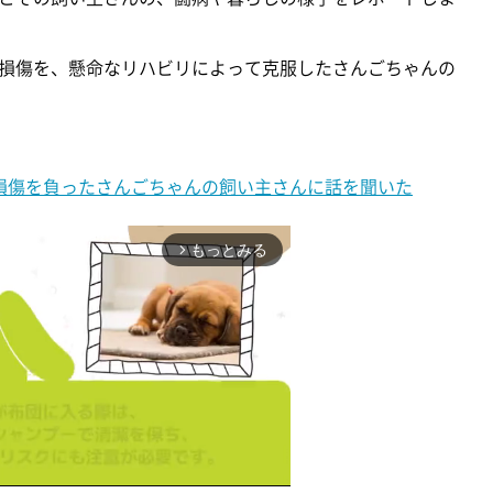
損傷を、懸命なリハビリによって克服したさんごちゃんの
損傷を負ったさんごちゃんの飼い主さんに話を聞いた
もっとみる
arrow_forward_ios