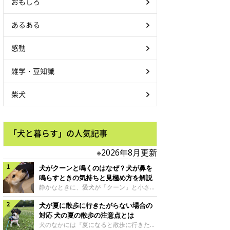
おもしろ
あるある
感動
雑学・豆知識
柴犬
「犬と暮らす」の人気記事
※2026年8月更新
犬がクーンと鳴くのはなぜ？犬が鼻を
鳴らすときの気持ちと見極め方を解説
静かなときに、愛犬が「クーン」と小さく
鳴いたり、鼻を鳴らすような音を出したり
犬が夏に散歩に行きたがらない場合の
することはありませんか？ 大きく吠える
わけではない分、「不安なの？それとも何
対応 犬の夏の散歩の注意点とは
かお願いしているの？」と気になる飼い主
犬のなかには『夏になると散歩に行きたが