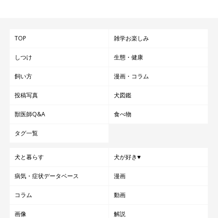
1日あたりのエネルギー要求量（DER）＝RER×係数
TOP
雑学お楽しみ
犬の係数
生後4
4～
10～
成犬（避
成犬（避
肥
高
しつけ
生態・健康
カ月未
9カ
12カ
妊・去勢
妊・去勢
満
齢
飼い方
漫画・コラム
満
月
月
未）
済）
傾
向
投稿写真
犬図鑑
係
3.0
2.5
2.0
1.8
1.6
1.4
1.4
数
獣医師Q&A
食べ物
タグ一覧
これをもとに、1日の給与量を求めると、以下のようになりま
す。
犬と暮らす
犬が好き♥
病気・症状データベース
漫画
1日に与えるフードの量＝DER÷食物の代謝エネルギー
コラム
動画
食物の代謝エネルギーはフードのパッケージに記載されていま
画像
解説