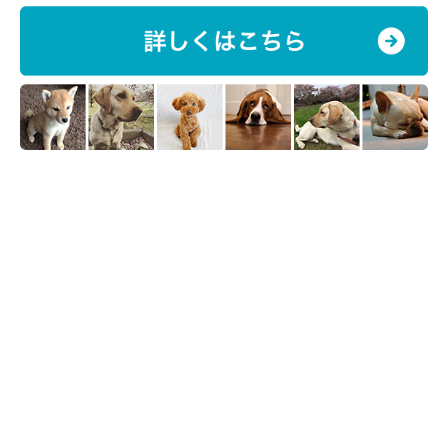
いぬのきもち投稿写真ギャラリー
ドッグフードの適量には個体差があります。とくにチワワは体の
大きさに個体差が見られやすい犬種なので、注意が必要。量を知
る方法としては、パッケージに記載された給与方法を確認するの
が、もっとも手軽な方法です。
自分で計算する方法は？
適正な量を算出するためには、愛犬の1日あたりのエネルギー要
求量（DER）を求める必要があります。
手順は以下のとおりです。
安静時のエネルギー要求量（RER）＝70×（体重（kg）の0.75
乗）