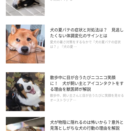
犬の夏バテの症状と対処法は？ 見逃し
たくない体調変化のサインとは
愛犬の暑さ対策をするなかで『犬の夏バテの症状
は？ 』『犬の夏 …
子犬・成犬・シニア犬（高齢犬）、年代別チ
ワワのドッグフードを選ぶポイント
散歩中に目が合うたびニコニコ笑顔
に！ 犬が飼い主とアイコンタクトをす
る理由を獣医師が解説
散歩中、飼い主さんと目が合うたびに笑顔を見せる
オーストラリア …
犬が物陰に隠れるのは怖いから？意外と
見落としがちな犬の行動の理由を解説