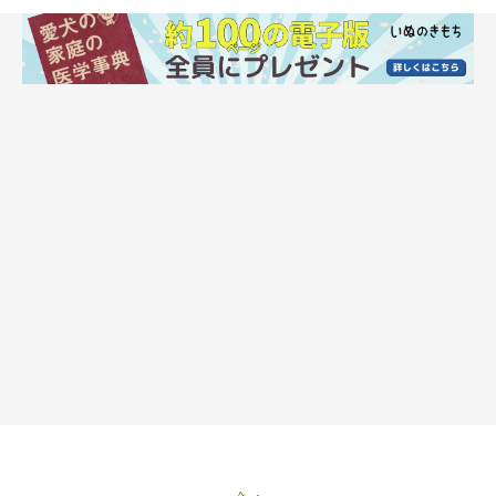
「総合栄養食」のドッグフードを主食にしていればOK
健康状態に問題のない犬の場合は、犬種を問わず一般的に
「総合
栄養食」と記載されているドッグフードを主食にしていれば、と
くに栄養不足になることはありません
。一方で、ほかと異なる特
徴をもつ犬種については、それぞれの特徴に配慮されたドッグフ
ードを選んだほうが健康維持により役立ちます。
チワワはあごが小さいため、粒の大きなドッグフードだと食べづ
らそうにしていることがあります。そのため、チワワや小型犬用
の小粒タイプの「総合栄養食」のドッグフードを与えている飼い
主さんもいるでしょう。ただし、犬種だけでなく、健康状態につ
いては個体差がありますので、愛犬の成長や特徴、健康状態をよ
く見て、ペット専門店や獣医師などの専門家に相談しながらフー
ドを選ぶことも大切です。