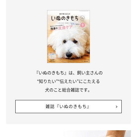
ることがあります。そのような場合には、
栄養バランスは崩さず
に肥満を防ぐドッグフードを選ぶ
のがポイントです。
また、チワワはあごが小さいため、粒が大きいと噛みづらいこと
があります。その場合は、小粒のドッグフードを選ぶようにしま
しょう。
シニア犬の場合
『いぬのきもち』は、飼い主さんの
8才以上のシニア期に入ると、活動量や基礎代謝などの低下に応
“知りたい”“伝えたい”にこたえる
じたエネルギー量のコントロールが必要になります。シニア期の
犬のこと総合雑誌です。
健康維持をサポートする成分が含まれたドッグフードを選ぶのも
手でしょう。
雑誌『いぬのきもち』
関連記事:
犬もライフステージに合わせて、栄養管理をし
よう！