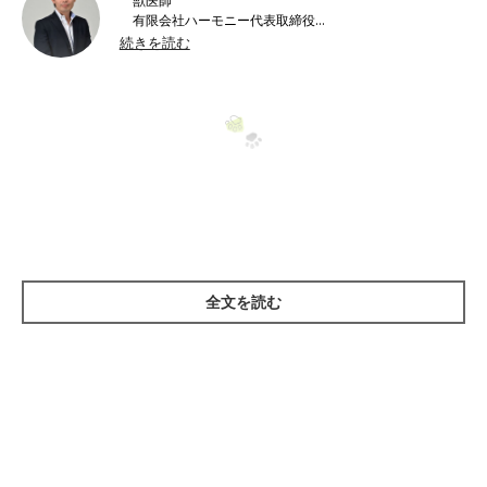
獣医師
有限会社ハーモニー代表取締役
日本ペット栄養学会
理事
続きを読む
ペットフード協会
新資格検定制度実行委員会委員長
日本獣医生命科学大学
非常勤講師
帝京科学大学
非常勤講師
など
●資格：獣医師 経営学修士（MBA）
チワワにおすすめのドッグフードとは？
日本ペット栄養学会
●所属：
全文を読む