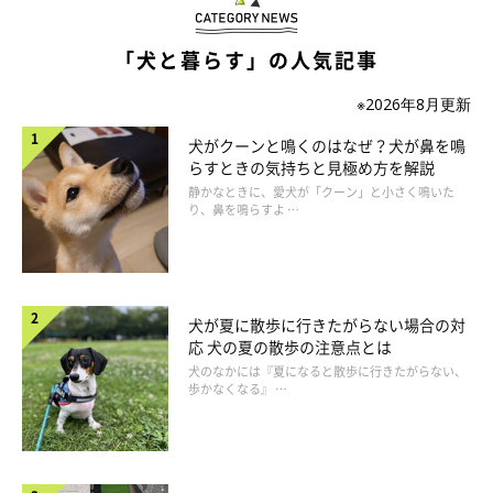
「犬と暮らす」の人気記事
※2026年8月更新
犬がクーンと鳴くのはなぜ？犬が鼻を鳴
らすときの気持ちと見極め方を解説
静かなときに、愛犬が「クーン」と小さく鳴いた
り、鼻を鳴らすよ …
犬が夏に散歩に行きたがらない場合の対
応 犬の夏の散歩の注意点とは
犬のなかには『夏になると散歩に行きたがらない、
チワワ用の「総合栄養食」のドッグフードの特徴
歩かなくなる』 …
チワワの飼い主さんのなかには、愛犬の食欲にムラがあると悩ん
でいる人も少なくないようです。そのため、チワワの健康に配慮