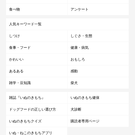
す。なお、通常は100gあたりで記載されているため、1gあたり
食べ物
アンケート
の代謝エネルギーに直してから計算しましょう。
人気キーワード一覧
以下の記事でも、ドッグフードの量の計算方法が詳しく紹介され
しつけ
しぐさ・生態
ているので、計算する際の参考にしてください。ただ、正確な量
についてはかかりつけの獣医師に相談し、指示を仰ぐことも大切
食事・フード
健康・病気
です。
かわいい
おもしろ
あるある
感動
関連記事:
ドッグフードの選び方・与え方を知ろう～パッ
雑学・豆知識
柴犬
ケージ表示の見方・与え方
犬と暮らしていると、気になるのはフードのこと。合わないフード
雑誌『いぬのきもち』
いぬのきもち健保
は、食べない、吐く、といった問題行動にもつながります。そこ
で、フードのパッケージに記載された内容の種類や見方、与え方に
ついてまとめました。ライフステージに応じて、適切な栄養管理を
ドッグフードの正しい選び方
犬診断
しましょう。
いぬのきもちクイズ
購読者専用ページ
いぬ・ねこのきもちアプリ