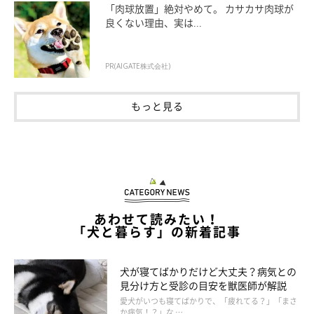
「肉球放置」絶対やめて。 カサカサ肉球が
つまり、それが遵守されているドッグフードであれば、原産国を
良くない理由、実は...
問わず良質であり、違反した製品が万が一販売されているのな
ら、たとえ国産であっても良質とはいえないのです。
PR(AIGATE株式会社)
関連記事:
もっと見る
「ペットフード安全法」とはどのような法律で
すか。～法整備の目的と内容～
ペットフードの安全性を守るために、「愛がん動物用飼料の安全性
の確保に関する法律（ペットフード安全法）」があります。「ペッ
トフード安全法」とは、どのような法律なのでしょう。
あわせて読みたい！
「犬と暮らす」の新着記事
犬が寝てばかりだけど大丈夫？病気との
見分け方と受診の目安を獣医師が解説
愛犬がいつも寝てばかりで、「疲れてる？」「まさ
か病気！？」な …