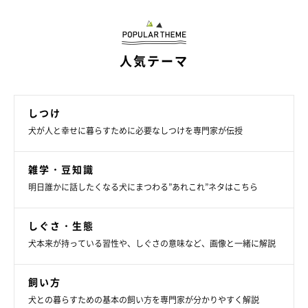
日々体重が増えていく成長期の子犬は、たくさんの栄養を必要と
する時期。そのため、
少量でもたくさん消化・吸収できるドッグ
人気テーマ
フードを与える
ことがポイントです。
子犬期のフードの与え方の目安（1日分を計量し、目安の回数に
しつけ
分ける）
犬が人と幸せに暮らすために必要なしつけを専門家が伝授
時期
与え方のポイント
雑学・豆知識
離乳期
1日4回以上を目安に。
明日誰かに話したくなる犬にまつわる”あれこれ”ネタはこちら
離乳期
1日3回以上。
後
しぐさ・生態
生後6
1日3回以上。やわらかいフードを減らしていき、硬いフー
カ月～
ドを食べる練習を。
犬本来が持っている習性や、しぐさの意味など、画像と一緒に解説
生後8
成犬用のフードに替える。1日2回にする（ただし、小食の
カ月～
場合は3回以上に小分けにして）。
飼い方
犬との暮らすための基本の飼い方を専門家が分かりやすく解説