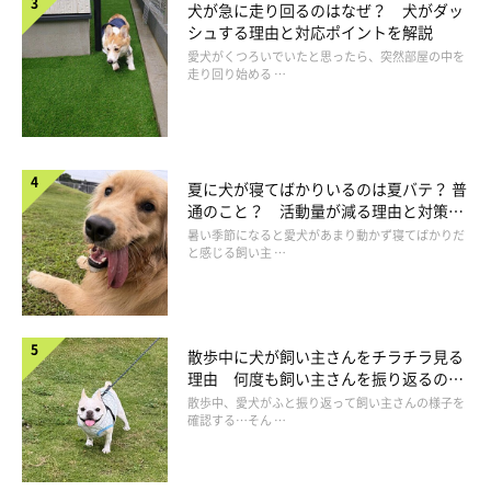
犬が急に走り回るのはなぜ？ 犬がダッ
したドッグフードには、チワワが喜んで食べてくれるように嗜好
シュする理由と対応ポイントを解説
性を高くしたものや、小粒にして食べやすくしているものが多い
愛犬がくつろいでいたと思ったら、突然部屋の中を
走り回り始める …
ようです。
また、チワワはシニア期に入ると心臓疾患などに注意が必要なた
め、シニア期のチワワ用のドッグフードには、心臓の健康維持に
必要な栄養素を特別に配合しているものもあります。
夏に犬が寝てばかりいるのは夏バテ？ 普
通のこと？ 活動量が減る理由と対策と
は
暑い季節になると愛犬があまり動かず寝てばかりだ
と感じる飼い主 …
国産のドッグフードがいいって本当？
ドッグフードは、
「ペットフード安全法」という法律で安全性が
散歩中に犬が飼い主さんをチラチラ見る
確保されている
ため、国産か外国産かは判断基準にしなくていい
理由 何度も飼い主さんを振り返るのは
でしょう。
なぜ？
散歩中、愛犬がふと振り返って飼い主さんの様子を
この「ペットフード安全法」では、安全なペットフードを国内で
確認する…そん …
販売するために、表示の基準や成分の規格を設け、それにのっと
っていない製品は、製造・輸入・販売ともに禁止しています。