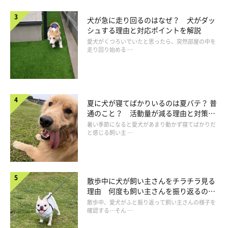
犬が急に走り回るのはなぜ？ 犬がダッ
シュする理由と対応ポイントを解説
愛犬がくつろいでいたと思ったら、突然部屋の中を
走り回り始める …
夏に犬が寝てばかりいるのは夏バテ？ 普
通のこと？ 活動量が減る理由と対策と
は
暑い季節になると愛犬があまり動かず寝てばかりだ
と感じる飼い主 …
いぬのきもち投稿写真ギャラリー
飼い主が知らないうちに、愛犬がアルコールを舐めてしまうこと
散歩中に犬が飼い主さんをチラチラ見る
も考えられます。万が一のときに備えて、犬がアルコールを摂取
理由 何度も飼い主さんを振り返るのは
なぜ？
した場合に考えられる症状について知っておきましょう。
散歩中、愛犬がふと振り返って飼い主さんの様子を
確認する…そん …