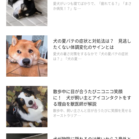
とくに、意識がもうろうとして、呼吸や脈が弱くなっていたら、
愛犬がいつも寝てばかりで、「疲れてる？」「まさ
か病気！？」な …
命にかかわる非常に危険な状態です。
犬の夏バテの症状と対処法は？ 見逃し
たくない体調変化のサインとは
愛犬の暑さ対策をするなかで『犬の夏バテの症状
は？ 』『犬の夏 …
散歩中に目が合うたびニコニコ笑顔
に！ 犬が飼い主とアイコンタクトをす
る理由を獣医師が解説
散歩中、飼い主さんと目が合うたびに笑顔を見せる
オーストラリア …
症状が出るまでの時間
犬が物陰に隠れるのは怖いから？意外と