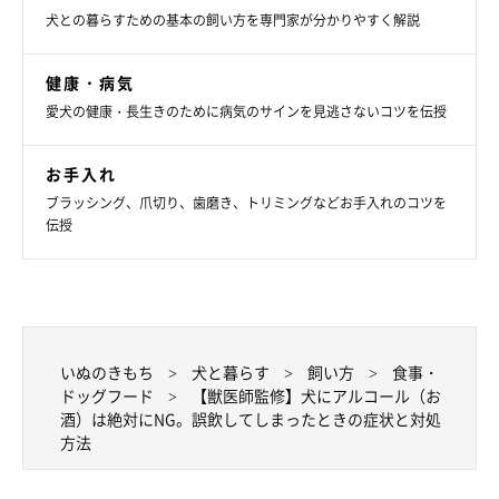
犬との暮らすための基本の飼い方を専門家が分かりやすく解説
健康・病気
愛犬の健康・長生きのために病気のサインを見逃さないコツを伝授
いぬのきもち投稿写真ギャラリー
お手入れ
万が一、愛犬がアルコールを摂取してしまった場合、または摂取
ブラッシング、爪切り、歯磨き、トリミングなどお手入れのコツを
伝授
してしまった可能性がある場合は、「少しだから大丈夫」と安易
に考えて放置せず、すぐに対処してください。
病院へ
いぬのきもち
犬と暮らす
飼い方
食事・
ドッグフード
【獣医師監修】犬にアルコール（お
愛犬がアルコールを摂取してしまった、または摂取してしまった
酒）は絶対にNG。誤飲してしまったときの症状と対処
可能性がある場合は、前述した症状の有無にかかわらず、すぐに
方法
動物病院に連絡してください。