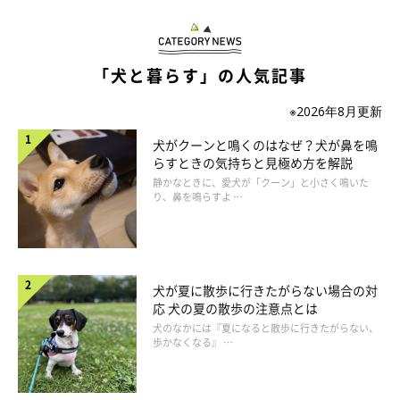
「犬と暮らす」の人気記事
※2026年8月更新
犬がクーンと鳴くのはなぜ？犬が鼻を鳴
らすときの気持ちと見極め方を解説
静かなときに、愛犬が「クーン」と小さく鳴いた
り、鼻を鳴らすよ …
犬がアルコールを摂取したときに見られる症
状｜ふらつく、嘔吐、意識混濁、昏睡など
犬が夏に散歩に行きたがらない場合の対
応 犬の夏の散歩の注意点とは
犬のなかには『夏になると散歩に行きたがらない、
歩かなくなる』 …