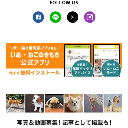
FOLLOW US
◆胃洗浄
麻酔をかけて犬の口や鼻からチューブを入れて、胃の中を洗浄し
ます。アルコールを誤飲してから1時間以内に行うと効果が期待
できます。
◆活性炭治療
中毒物質を吸着する性質のある活性炭を飲ませることで、犬の体
に中毒症状を引き起こすアルコール成分を排除します。活性炭は
すでに血液中に吸収されてしまったアルコール成分の排泄を促す
効果もあるとされています。
◆点滴
静脈に点滴をすることで体内に吸収されたアルコールの血中濃度
を低下させ、尿からの排泄を促します。低下した循環機能（血液
の巡り）を補助する役割も果たし、体の回復能力をサポートする
ことになります。