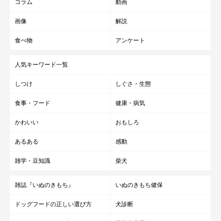
コラム
動画
ほんの少し舐めただけでも、犬の命を脅かしかねないアルコー
画像
解説
ル。なぜ、犬にとってアルコールは危険なのでしょうか。その理
食べ物
アンケート
由と致死量について紹介します。
人気キーワード一覧
犬はアルコールの分解酵素を持っていない
しつけ
しぐさ・生態
食事・フード
健康・病気
アルコールは、人間の体内では肝臓のアルコール脱水素酵素によ
かわいい
おもしろ
って分解され、「アセトアルデヒド」という物質に変化します。
アセトアルデヒドは、アセトアルデヒド脱水素酵素によって分解
あるある
感動
されることで無毒化されます。
雑学・豆知識
柴犬
人間でもアルコールに強い人と弱い人がいます。もともとアルコ
雑誌『いぬのきもち』
いぬのきもち健保
ールを分解する酵素を持っていない、または酵素が少ない人は、
ドッグフードの正しい選び方
犬診断
どんなに飲む回数や量を増やしても、酔わなくなるわけではあり