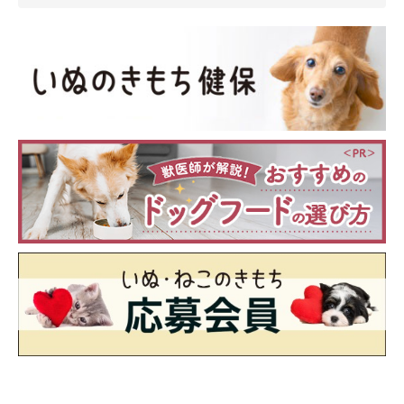
病院での治療方法
獣医師は飼い主さんから聞いた状況（アルコールの種類、度数、
量、時間）と、症状や血液検査などの結果をふまえて、以下のよ
うな処置を行います。
◆催吐処置
胃の中から体に吸収されるアルコール量を減らすために、「催吐
処置」を行う場合があります。犬が嘔吐を催しやすい薬剤を使
い、犬の体に負担をかけないよう注意しながら行われます。