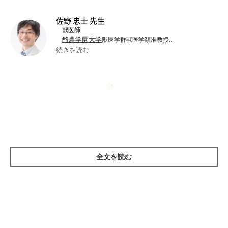
佐野 忠士 先生
獣医師
酪農学園大学
獣医学群獣医学類准教授
酪農学園大学附属動物医療センター
集中治療科診療
続きを読む
科長
日本獣医畜産大学（現 日本獣医生命科学大学）
卒業
東京大学大学院農学生命科学研究科
獣医学専攻博士課
程修了
同大学獣医学部
北里大学獣医畜産学部および
勤務
犬はアルコールを摂取してはいけない。命の
日本大学生物資源科学部
獣医学科勤務
危険あり
●資格：獣医師／博士（獣医学）／世界的獣医心肺蘇生ガ
RECOVER
イドラインインストラクター（
インストラクタ
CCRP
ー）／
全文を読む
日本獣医麻酔外科学会
日本獣医学会
日本獣
●所属：
／
／
医師会
日本動物リハビリテーション学会
動物臨床
／
／
医学研究所
日本麻酔科学会
日本臨床モニター学会
／
／
●主な診療科目：麻酔科／集中治療科