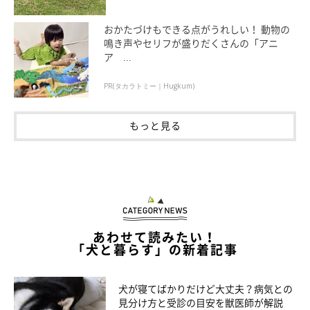
アルコール（エタノール）中毒が考えられる症状
おかたづけもできる点がうれしい！ 動物の
鳴き声やセリフが盛りだくさんの「アニ
犬がアルコールを摂取すると、以下のような症状が現れます。
ア ...
PR(タカラトミー｜Hugkum)
足がフラフラして歩けない
もっと見る
ぼんやりしている
ぐったりしている
嘔吐、下痢
意識がもうろうとしていて、呼びかけても反応が鈍い
あわせて読みたい！
「犬と暮らす」の新着記事
呼吸や脈が弱い
犬が寝てばかりだけど大丈夫？病気との
見分け方と受診の目安を獣医師が解説