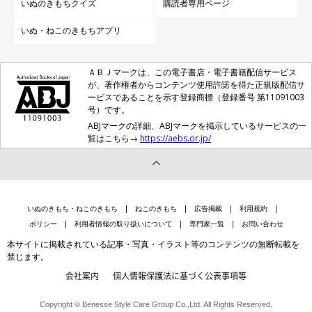
ません。
いぬのきもちクイズ
購読者専用ページ
いぬ・ねこのきもちアプリ
犬の場合は、犬種や体重、年齢に関係なく、そもそもアルコール
を分解する酵素を持っていません。アルコールの量にかかわら
ＡＢＪマークは、この電子書店・電子書籍配信サービス
ず、口にしたアルコールは無毒化されることなく、そのまま急速
が、著作権者からコンテンツ使用許諾を得た正規版配信サ
ービスであることを示す登録商標（登録番号 第11091003
に胃や腸で吸収されたあと長い時間体の中にとどまることに。結
号）です。
果、脳に影響を与え、心臓や肺、血管、肝臓、腎臓などの機能に
ABJマークの詳細、ABJマークを掲示しているサービスの一
も害を及ぼすことになります。
覧はこちら→
https://aebs.or.jp/
いぬのきもち・ねこのきもち
ねこのきもち
広告掲載
利用規約
ポリシー
利用者情報の取り扱いについて
専門家一覧
お問い合わせ
本サイトに掲載されている記事・写真・イラスト等のコンテンツの無断転載を
禁じます。
会社案内
個人情報保護法に基づく公表事項等
Copyright © Benesse Style Care Group Co.,Ltd. All Rights Reserved.