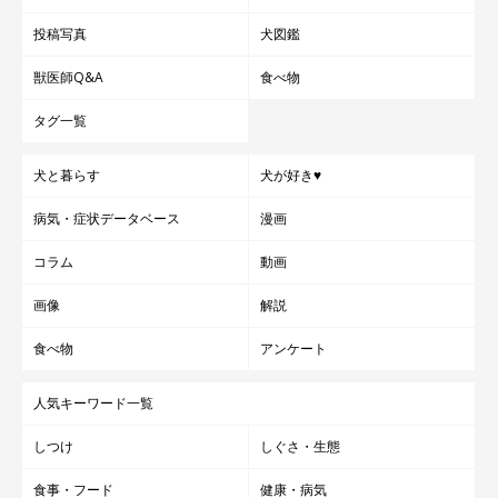
を喜ぶ豆柴子犬の「初々しい反応」が可愛すぎ
投稿写真
犬図鑑
た
家に帰ったときに愛犬が嬉しそうに出迎えてくれたら…最高ですよ
ね！ Instagramユーザー＠nikochan.mame48さんの愛犬・豆柴の
たまちゃん（♀・1才）。子犬時代のたまちゃんが帰宅したパパさ
獣医師Q&A
食べ物
んを出迎える様子が、初々しくてキュンとしてしまうんです♡
関連記事:
タグ一覧
「ぶんた」と名づけられたコーギー 「名前が
決まった直後の表情」に思わずキュンとする
犬と暮らす
犬が好き♥
今回紹介するのは、Twitterユーザー@BUNTA_HOKKAIDOさんが投
稿した写真。これは、犬舎にて愛犬・ぶんたくん（取材当時2才）
をお迎えするときの様子です。まだ名前をつける前に撮られた写真
病気・症状データベース
漫画
で、どことなくショボーンと元気がないようにも見えますが、「ぶ
んた」と名づけた直後の写真は…カメラを見つめてキリッとした表
関連記事:
コラム
動画
情に!? ぶんたくんとの出会いや、現在の姿を紹介します！
「超絶人見知り」だった柴犬の子犬が成長した
ら→同じ犬とは思えない「ヒコーキ耳&笑顔」を
画像
解説
見せるコに変化！
Instagramユーザー@sada1192さんの愛犬・柴犬の定春くん（♂・
5才）。家族に迎えた頃の定春くんは、超絶人見知りだったのだそ
食べ物
アンケート
うですが、現在は以前からは想像できないくらいの甘えん坊さん
に！ 定春くんの成長ぶりにグッとくるんです。
人気キーワード一覧
関連記事:
パパの上で眠る生後2カ月の子犬→7カ月後の成
しつけ
しぐさ・生態
長した姿にホロッ…！ 弟犬を迎えて新たな一
面の発見も
犬の成長はあっという間ですよね。とくに大型犬を飼っている人
は、愛犬の成長の早さを実感している人も多いのではないでしょう
食事・フード
健康・病気