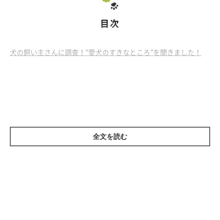
目次
犬の飼い主さんに調査！”愛犬のすきなところ”を聞きました！
どんな気持ちなの？犬のしぐさ・行動について考えよう！
愛犬の体のこと、飼い方について考えよう！
全文を読む
いぬのきもちWEB MAGAZINE人気記事をご紹介！「愛犬と飼い主
さんのエピソード集」
犬の飼い主さんに調査！”愛犬のす
きなところ”を聞きました！