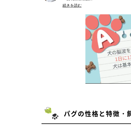
ドッググルーミングスペシャリスト
続きを読む
SFSPCA ヒアリングドッグトレーナー
●書籍：
『トリマーのためのベーシック
ない12のこと』文一総合出版
パグの性格と特徴・