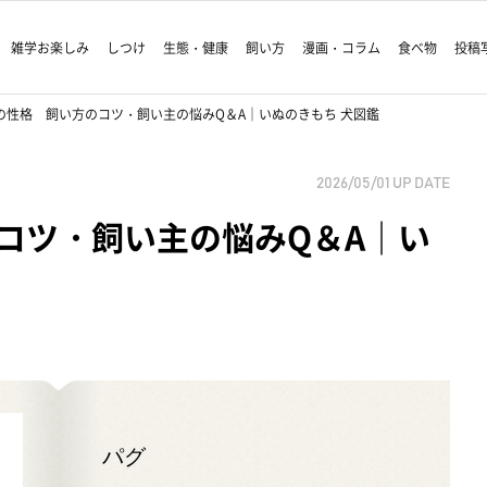
雑学お楽しみ
しつけ
生態・健康
飼い方
漫画・コラム
食べ物
投稿
の性格 飼い方のコツ・飼い主の悩みQ＆A｜いぬのきもち 犬図鑑
2026/05/01
UP DATE
コツ・飼い主の悩みQ＆A｜い
鑑
パグ