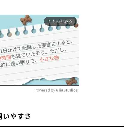
もっとみる
・テクニック』緑書房
／
『明るい老犬生活―今日からできる頑張りすぎ
arrow_forward_ios
Powered by 
GliaStudios
M
飼いやすさ
u
t
e