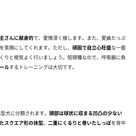
主さんに献身的
で、愛情深く接します。また、愛嬌たっぷ
を笑顔にしてくれます。ただし、
頑固で自立心旺盛
な一面
くりと根気よく行いましょう。短頭種なので、呼吸器に負
ール
するトレーニングは大切です。
で、小型犬に分類されます。
頭部は球状に収まる凹凸の少ない
たスクエア形の体型
。
二重にくるりと巻いたしっぽ
を背中