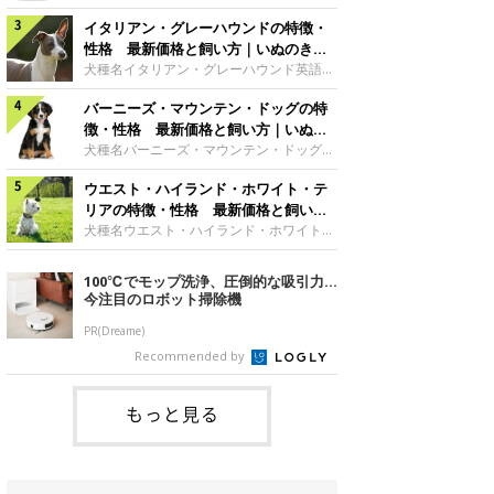
した純白の被毛。ビション・フリーゼのト
シアサイズ大型犬グループ原始的な犬・ス
レードマークともいえる、綿アメのような
イタリアン・グレーハウンドの特徴・
ピッツ サモエドの魅力雪のように白いふ
丸いカットスタイルは、アメリカ人のトリ
わふわした外見が愛らしくてユニークなサ
性格 最新価格と飼い方｜いぬのきも
マーが考案したもので、「パウダー・パ
モエド。何世紀にも渡って遊牧民とともに
ち 犬図鑑
犬種名イタリアン・グレーハウンド英語名
フ」と呼ばれます。真っ白な毛色にパッチ
移動し、トナカイの群れの管理などをして
Italian Greyhound原産国イタリアサイズ
リとくるくる動く大きな瞳と、黒々とした
いたこともあって、人と友好的な関係を築
バーニーズ・マウンテン・ドッグの特
小型犬グループ視覚ハウンド イタリア
鼻、短めのマズルが豊かな表情をつくって
ける犬種です。日本スピッツの大型版のよ
ン・グレーハウンドの魅力ルネッサンス期
徴・性格 最新価格と飼い方｜いぬの
います。※参考／『日本と世界の犬のカタ
うだからか、日本でも親しみを持たれやす
の王侯貴族に愛されただけあって、気品あ
きもち 犬図鑑
犬種名バーニーズ・マウンテン・ドッグ英
ログ』（
く、とくに独特の笑顔が特徴で、「サモエ
ふれる優雅なスタイルが魅力です。おっと
語名Bernese Mountain Dog原産国スイス
ド・スマイル」で飼い主さんを癒してくれ
りしていて気立てのよさも愛される理由の
ウエスト・ハイランド・ホワイト・テ
サイズ大型犬グループ使役犬 バーニー
る優しい犬です。※参考／『日本と世界の
ひとつでしょう。骨が細いので、骨折には
ズ・マウンテン・ドッグの魅力温和で飼い
リアの特徴・性格 最新価格と飼い方
犬のカタログ』（成美堂出版）性格サモエ
注意が必要です。脚にかかる負担につい
主に従順、甘えることが大好きな、人なつ
｜いぬのきもち 犬図鑑
犬種名ウエスト・ハイランド・ホワイト・
ドの性格は
て、家庭でしっかりケアしてあげれば、優
こい犬が多いです。体が大きいわりに活発
テリア英語名West Highland White
秀な家庭犬として、よきパートナーとなる
で、よく動きます。とくに青年期は、大変
Terrier原産国イギリスサイズ小型犬グル
100℃でモップ洗浄、圧倒的な吸引力…
はずです。 ※参考／『日本と世界の犬のカ
活発で、遊んだり、走り回ったりします。
ープテリアウエスト・ハイランド・ホワイ
今注目のロボット掃除機
タログ』（成美堂出版）性格ウィペットな
祖先は山岳地帯を動き回っていたため、と
ト・テリアの魅力くりっとした瞳にニンジ
てもタフ。食欲も旺盛でよく食べますの
ンのような形の尻尾、愛きょうのあるしぐ
PR(Dreame)
で、肥満と運度不足防止のためにもかなり
さ……成犬になっても子犬のようなあどけ
Recommended by
の運動量が必要になります。アウトドアで
ない姿がキュートな印象です。元猟犬とし
アクティブに楽しむ魅力をもっています。
て、小さいながらも力強く筋肉質な体つき
で、スタミナも旺盛。とても活発に動き回
もっと見る
る陽気なテリアの代表格です。※参考／
『日本と世界の犬のカタログ』（成美堂出
版）性格スコットランド原産のテリア