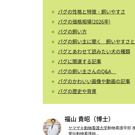
パグの性格と特徴・飼いやすさ
パグの価格相場(2026年)
パグの飼い方
パグの飼い主に聞く 飼いやすさと
パグとあわせて読みたい犬の種類
パグに関連する記事
パグの飼い主さんのQ&A
パグのかわいい画像や動画の記事
パグの歴史や背景
福山 貴昭（博士）
ヤマザキ動物看護大学
動物看護学部 
愛玩動物看護師