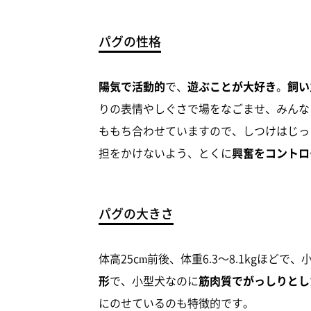
パグの性格
陽気で活動的
で、
遊ぶことが大好き
。
飼い
りの表情やしぐさで場をなごませ、みんな
ももち合わせていますので、しつけはじっ
担をかけないよう、とくに
興奮をコントロ
パグの大きさ
体高25cm前後、体重6.3～8.1kgほど
形
で、小型犬なのに
筋肉質でがっしりとし
にのせているのも特徴的です。