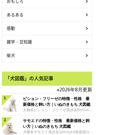
おもしろ
あるある
感動
雑学・豆知識
柴犬
「犬図鑑」の人気記事
※2026年8月更新
ビション・フリーゼの特徴・性格 最
新価格と飼い方｜いぬのきもち 犬図鑑
犬種名ビション・フリーゼ英語名Bichon
Frise原産国フランス、ベルギーサイズ小
サモエドの特徴・性格 最新価格と飼
型犬グループ愛玩犬 ビション・フリーゼ
の魅力ビジョン・フリーゼの特徴といえ
い方｜いぬのきもち 犬図鑑
ば、なんといっても綿毛のようにふわふわ
犬種名サモエド英語名Samoyed原産国ロ